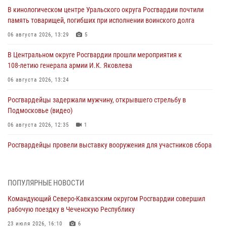
В кинологическом центре Уральского округа Росгвардии почтили
память товарищей, погибших при исполнении воинского долга
06 августа 2026, 13:29
5
В Центральном округе Росгвардии прошли мероприятия к
108‑летию генерала армии И.К. Яковлева
06 августа 2026, 13:24
Росгвардейцы задержали мужчину, открывшего стрельбу в
Подмосковье (видео)
06 августа 2026, 12:35
1
Росгвардейцы провели выставку вооружения для участников сбора
«Гвардеец» в Пензе (видео)
06 августа 2026, 12:00
2
1
ПОПУЛЯРНЫЕ НОВОСТИ
В Курске росгвардейцы приняли участие в митинге, посвященном
Командующий Северо-Кавказским округом Росгвардии совершил
второй годовщине вторжения ВСУ на территорию области
рабочую поездку в Чеченскую Республику
06 августа 2026, 11:56
4
23 июля 2026, 16:10
6