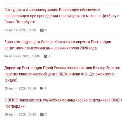
В Санкт-Петербурге наряд Росгвардии задержал правонарушителя,
Сотрудники и военнослужащие Росгвардии обеспечили
угрожавшего подростку травматическим пистолетом
правопорядок при проведении товарищеского матча по футболу в
06 августа 2026, 11:33
1
Санкт-Петербурге
В Зауралье при содействии СОБР Росгвардии ликвидирована
13 июля 2026, 08:08
2
крупная нарколаборатория
Врио командующего Северо-Кавказским округом Росгвардии
06 августа 2026, 11:27
встретился с выпускниками военных вузов 2026 года
В Москве росгвардейцы задержали троих мужчин, устроивших
04 августа 2026, 05:00
2
пьяный дебош в баре (видео)
Директор Росгвардии Герой России генерал армии Виктор Золотов
06 августа 2026, 11:20
1
посетил кинологический центр ОДОН имени Ф.Э. Дзержинского
(видео)
28 июля 2026, 16:50
1
В ОГВ(с) завершилась служебная командировка сотрудников ОМОН
Росгвардии
20 июля 2026, 09:25
3
Директор Росгвардии Герой России генерал армии Виктор Золотов