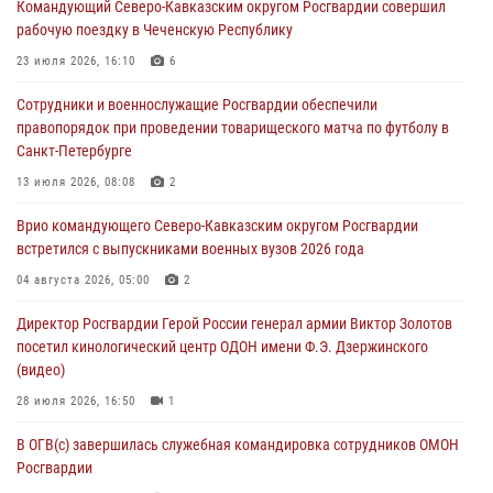
Командующий Северо-Кавказским округом Росгвардии совершил
настольному теннису ко Дню физкультурника
рабочую поездку в Чеченскую Республику
08 августа 2026, 07:00
23 июля 2026, 16:10
6
В Москве росгвардейцы оказали помощь медикам и девушке с
Сотрудники и военнослужащие Росгвардии обеспечили
ограниченными возможностями здоровья (видео)
правопорядок при проведении товарищеского матча по футболу в
08 августа 2026, 06:32
1
Санкт-Петербурге
Спецназ Росгвардии в Марий Эл почтил память товарища на
13 июля 2026, 08:08
2
тактическом турнире (видео)
Врио командующего Северо-Кавказским округом Росгвардии
08 августа 2026, 06:15
9
1
встретился с выпускниками военных вузов 2026 года
День физкультурника в Уральском округе Росгвардии отметили
04 августа 2026, 05:00
2
турнирами, мастер-классами и легкоатлетическими забегами
Директор Росгвардии Герой России генерал армии Виктор Золотов
08 августа 2026, 06:03
9
посетил кинологический центр ОДОН имени Ф.Э. Дзержинского
(видео)
28 июля 2026, 16:50
1
В ОГВ(с) завершилась служебная командировка сотрудников ОМОН
Росгвардии