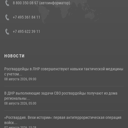
8 800 350 08 97 (автоинформатор)
генерала армии Виктора Золотова с заместителем полномочного
представителя Президента Российской Федерации в Северо-
Кавказском федеральном округе Виталием Кузнецовым
+7 495 361 84 11
30 июля 2026, 15:35
4
+7 495 622 39 11
НОВОСТИ
Росгвардейцы в ЛНР совершенствуют навыки тактической медицины
с учетом...
08 августа 2026, 09:00
В ДНР выполняющие задачи СВО росгвардейцы получают из дома
региональны...
08 августа 2026, 05:00
«Росгвардия. Вехи истории»: первая антитеррористическая операция
войск...
07 августа 2026, 15:28