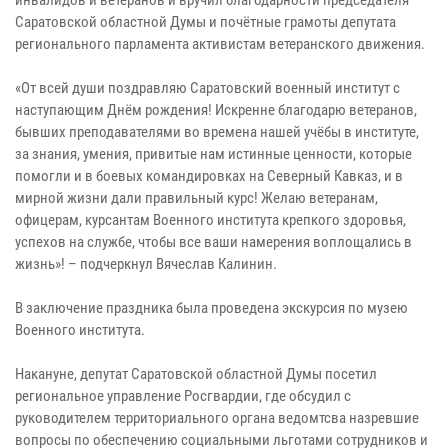
инвалидов и ветеранов и вручил благодарности председателя
Саратовской областной Думы и почётные грамоты депутата
регионального парламента активистам ветеранского движения.
«От всей души поздравляю Саратовский военный институт с
наступающим Днём рождения! Искренне благодарю ветеранов,
бывших преподавателями во времена нашей учёбы в институте,
за знания, умения, привитые нам истинные ценности, которые
помогли и в боевых командировках на Северный Кавказ, и в
мирной жизни дали правильный курс! Желаю ветеранам,
офицерам, курсантам Военного института крепкого здоровья,
успехов на службе, чтобы все ваши намерения воплощались в
жизнь»! – подчеркнул Вячеслав Калинин.
В заключение праздника была проведена экскурсия по музею
Военного института.
Накануне, депутат Саратовской областной Думы посетил
региональное управление Росгвардии, где обсудил с
руководителем территориального органа ведомтсва назревшие
вопросы по обеспечению социальными льготами сотрудников и