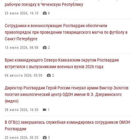
07 августа 2026, 11:18
2
рабочую поездку в Чеченскую Республику
Патриотическая акция «Каникулы с Росгвардией» прошла в
23 июля 2026, 16:10
6
Воронеже
Сотрудники и военнослужащие Росгвардии обеспечили
07 августа 2026, 11:00
2
правопорядок при проведении товарищеского матча по футболу в
Санкт-Петербурге
В Ставрополе офицеры Росгвардии стали участниками пресс-
конференции по вопросам в сфере оборота оружия
13 июля 2026, 08:08
2
07 августа 2026, 11:00
Врио командующего Северо-Кавказским округом Росгвардии
встретился с выпускниками военных вузов 2026 года
Мурал памяти военнослужащего Росгвардии открыли в Астрахани
04 августа 2026, 05:00
2
07 августа 2026, 10:13
5
Директор Росгвардии Герой России генерал армии Виктор Золотов
посетил кинологический центр ОДОН имени Ф.Э. Дзержинского
(видео)
28 июля 2026, 16:50
1
В ОГВ(с) завершилась служебная командировка сотрудников ОМОН
Росгвардии
20 июля 2026, 09:25
3