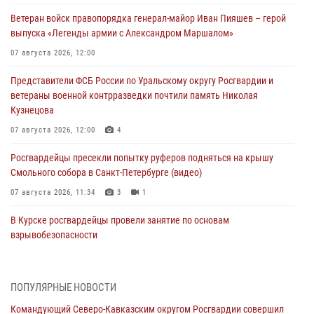
Ветеран войск правопорядка генерал-майор Иван Пияшев – герой
выпуска «Легенды армии с Александром Маршалом»
07 августа 2026, 12:00
Представители ФСБ России по Уральскому округу Росгвардии и
ветераны военной контрразведки почтили память Николая
Кузнецова
07 августа 2026, 12:00
4
Росгвардейцы пресекли попытку руферов подняться на крышу
Смольного собора в Санкт-Петербурге (видео)
07 августа 2026, 11:34
3
1
В Курске росгвардейцы провели занятие по основам
взрывобезопасности
07 августа 2026, 11:33
Рэпер ST посетил раненых росгвардейцев в Главном военном
ПОПУЛЯРНЫЕ НОВОСТИ
клиническом госпитале ведомства
Командующий Северо-Кавказским округом Росгвардии совершил