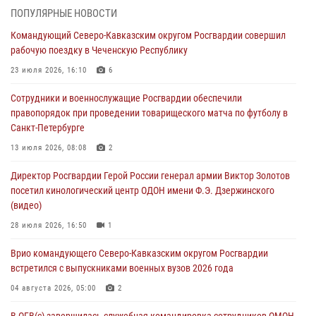
В Удмуртии при силовой поддержке спецназа Росгвардии
ПОПУЛЯРНЫЕ НОВОСТИ
задержаны подозреваемые в мошенничестве под видом оказания
Командующий Северо-Кавказским округом Росгвардии совершил
оздоровительных услуг (видео)
рабочую поездку в Чеченскую Республику
05 августа 2026, 13:20
1
1
23 июля 2026, 16:10
6
В Москве дети сотрудников и военнослужащих Росгвардии
Сотрудники и военнослужащие Росгвардии обеспечили
посетили мастер-класс по художественной гимнастике
правопорядок при проведении товарищеского матча по футболу в
05 августа 2026, 13:00
3
Санкт-Петербурге
Офицеры Росгвардии и ветераны войск правопорядка почтили
13 июля 2026, 08:08
2
память генерала армии Ивана Кирилловича Яковлева
Директор Росгвардии Герой России генерал армии Виктор Золотов
05 августа 2026, 12:40
6
посетил кинологический центр ОДОН имени Ф.Э. Дзержинского
(видео)
Росгвардейцы приняли участие в акции «Волна памяти»,
посвящённой 83‑й годовщине освобождения Белгорода от
28 июля 2026, 16:50
1
немецко‑фашистских захватчиков
Врио командующего Северо-Кавказским округом Росгвардии
05 августа 2026, 12:13
1
встретился с выпускниками военных вузов 2026 года
04 августа 2026, 05:00
2
В ОГВ(с) завершилась служебная командировка сотрудников ОМОН