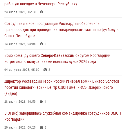
рабочую поездку в Чеченскую Республику
07 августа 2026, 07:45
9
23 июля 2026, 16:10
6
Застрявшую в плуге трактора мину уничтожили росгвардейцы на
Сотрудники и военнослужащие Росгвардии обеспечили
Кубани
правопорядок при проведении товарищеского матча по футболу в
07 августа 2026, 06:49
1
Санкт-Петербурге
В Саранске росгвардейцы приняли участие в 25‑летии канонизации
13 июля 2026, 08:08
2
святого праведного воина Федора Ушакова (видео)
Врио командующего Северо-Кавказским округом Росгвардии
07 августа 2026, 06:15
7
1
встретился с выпускниками военных вузов 2026 года
Росгвардейцы оказали адресную помощь жителям Луганской
04 августа 2026, 05:00
2
Народной Республики
Директор Росгвардии Герой России генерал армии Виктор Золотов
07 августа 2026, 05:00
посетил кинологический центр ОДОН имени Ф.Э. Дзержинского
(видео)
28 июля 2026, 16:50
1
В ОГВ(с) завершилась служебная командировка сотрудников ОМОН
Росгвардии
20 июля 2026, 09:25
3