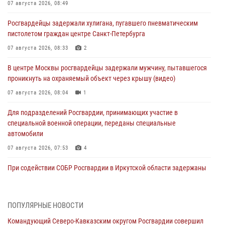
07 августа 2026, 08:49
Росгвардейцы задержали хулигана, пугавшего пневматическим
пистолетом граждан центре Санкт-Петербурга
07 августа 2026, 08:33
2
В центре Москвы росгвардейцы задержали мужчину, пытавшегося
проникнуть на охраняемый объект через крышу (видео)
07 августа 2026, 08:04
1
Для подразделений Росгвардии, принимающих участие в
специальной военной операции, переданы специальные
автомобили
07 августа 2026, 07:53
4
При содействии СОБР Росгвардии в Иркутской области задержаны
подозреваемые в коммерческом подкупе (видео)
07 августа 2026, 07:51
1
ПОПУЛЯРНЫЕ НОВОСТИ
Завершился чемпионат Сибирского ордена Жукова округа
Командующий Северо-Кавказским округом Росгвардии совершил
Росгвардии по служебно-боевой стрельбе