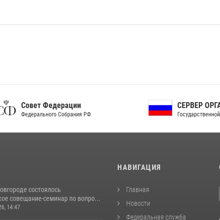
ет Федерации
СЕРВЕР ОРГАНОВ
рального Собрания РФ
Государственной власти РФ
И
НАВИГАЦИЯ
овгороде состоялось
Главная
ое совещание-семинар по вопро...
Новости
26, 14:47
Федеральная служба