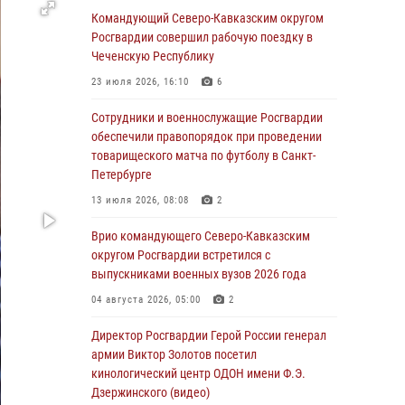
Командующий Северо-Кавказским округом
06 августа 2026, 13:24
Росгвардии совершил рабочую поездку в
Росгвардейцы задержали мужчину,
Чеченскую Республику
открывшего стрельбу в Подмосковье (видео)
23 июля 2026, 16:10
6
06 августа 2026, 12:35
1
Сотрудники и военнослужащие Росгвардии
Росгвардейцы провели выставку вооружения
обеспечили правопорядок при проведении
для участников сбора «Гвардеец» в Пензе
товарищеского матча по футболу в Санкт-
(видео)
Петербурге
06 августа 2026, 12:00
2
1
13 июля 2026, 08:08
2
В Курске росгвардейцы приняли участие в
Врио командующего Северо-Кавказским
митинге, посвященном второй годовщине
округом Росгвардии встретился с
вторжения ВСУ на территорию области
выпускниками военных вузов 2026 года
06 августа 2026, 11:56
4
04 августа 2026, 05:00
2
В Санкт-Петербурге наряд Росгвардии
Директор Росгвардии Герой России генерал
задержал правонарушителя, угрожавшего
армии Виктор Золотов посетил
подростку травматическим пистолетом
кинологический центр ОДОН имени Ф.Э.
Дзержинского (видео)
06 августа 2026, 11:33
1