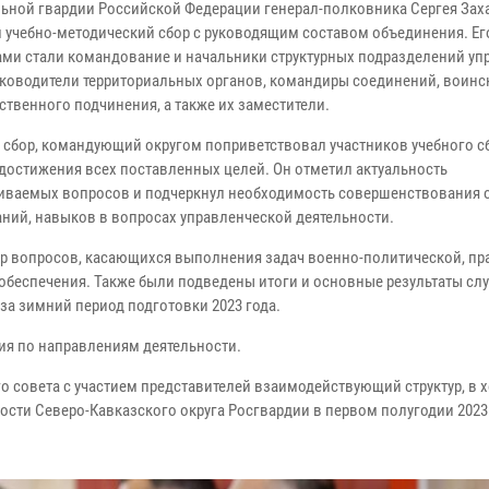
ьной гвардии Российской Федерации генерал-полковника Сергея Зах
л учебно-методический сбор с руководящим составом объединения. Ег
ами стали командование и начальники структурных подразделений уп
руководители территориальных органов, командиры соединений, воинс
ственного подчинения, а также их заместители.
 сбор, командующий округом поприветствовал участников учебного с
достижения всех поставленных целей. Он отметил актуальность
иваемых вопросов и подчеркнул необходимость совершенствования
аний, навыков в вопросах управленческой деятельности.
тр вопросов, касающихся выполнения задач военно-политической, п
в обеспечения. Также были подведены итоги и основные результаты сл
 за зимний период подготовки 2023 года.
тия по направлениям деятельности.
 совета с участием представителей взаимодействующий структур, в 
ости Северо-Кавказского округа Росгвардии в первом полугодии 2023 