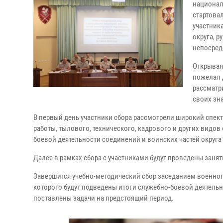
национал
стартова
участник
округа, 
непосред
Открывая
пожелал 
рассматр
своих зн
В первый день участники сбора рассмотрели широкий спек
работы, тылового, технического, кадрового и других видо
боевой деятельности соединений и воинских частей округа
Далее в рамках сбора с участниками будут проведены заня
Завершится учебно-методический сбор заседанием военного
которого будут подведены итоги служебно-боевой деятельн
поставлены задачи на предстоящий период.