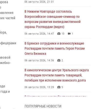
арова
06 августа 2026, 21:01
о
В Нижнем Новгороде состоялось
равления
Всероссийское совещание-семинар по
ких частей
вопросам развития вневедомственной
охраны Росгвардии (видео)
бора,
06 августа 2026, 14:47
10
1
 офицерами
В Брянске сотрудники и военнослужащие
Росгвардии почтили память Героя России
Олега Визнюка
равовой
06 августа 2026, 14:36
2
ужебно-
В кинологическом центре Уральского округа
Росгвардии почтили память товарищей,
погибших при исполнении воинского долга
ходе
06 августа 2026, 13:29
5
года и
В Центральном округе Росгвардии прошли
мероприятия к 108‑летию генерала армии
ПОПУЛЯРНЫЕ НОВОСТИ
И.К. Яковлева