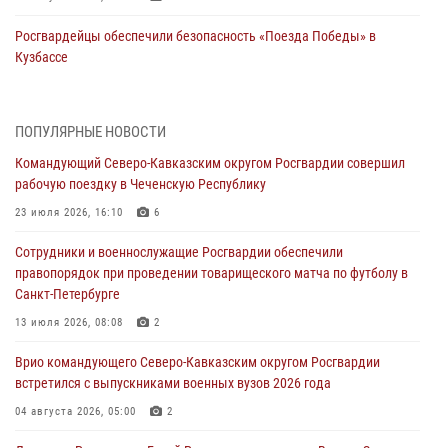
Росгвардейцы обеспечили безопасность «Поезда Победы» в
Кузбассе
08 августа 2026, 07:00
ОМОН «Ойрат» Управления Росгвардии по Республике Калмыкия
ПОПУЛЯРНЫЕ НОВОСТИ
исполнилось 20 лет
Командующий Северо-Кавказским округом Росгвардии совершил
08 августа 2026, 07:00
рабочую поездку в Чеченскую Республику
В Кабардино-Балкарии сотрудники Росгвардии провели турнир по
23 июля 2026, 16:10
6
настольному теннису ко Дню физкультурника
Сотрудники и военнослужащие Росгвардии обеспечили
08 августа 2026, 07:00
правопорядок при проведении товарищеского матча по футболу в
Санкт-Петербурге
Военнослужащие Софринской бригады Росгвардии встретились с
участником патриотического проекта «Дорогой Ломоносова —
13 июля 2026, 08:08
2
дорогой к Победе в СВО» (видео)
Врио командующего Северо-Кавказским округом Росгвардии
08 августа 2026, 07:00
2
1
встретился с выпускниками военных вузов 2026 года
В Москве росгвардейцы оказали помощь медикам и девушке с
04 августа 2026, 05:00
2
ограниченными возможностями здоровья (видео)