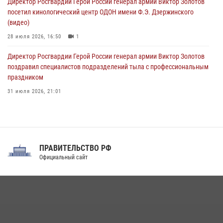
Директор Росгвардии Герой России генерал армии Виктор Золотов
08 августа 2026, 06:32
1
посетил кинологический центр ОДОН имени Ф.Э. Дзержинского
(видео)
28 июля 2026, 16:50
1
Директор Росгвардии Герой России генерал армии Виктор Золотов
поздравил специалистов подразделений тыла с профессиональным
праздником
31 июля 2026, 21:01
В ОГВ(с) завершилась служебная командировка сотрудников ОМОН
Росгвардии
20 июля 2026, 09:25
3
ПРАВИТЕЛЬСТВО РФ
Праздник «Один день с Росгвардией» к 105-летию Центрального
Официальный сайт
округа прошел на Поклонной горе
18 июля 2026, 13:43
15
1
При силовой поддержке СОБР Росгвардии в Иркутской области
повели рейды по соблюдению миграционного законодательства
(видео)