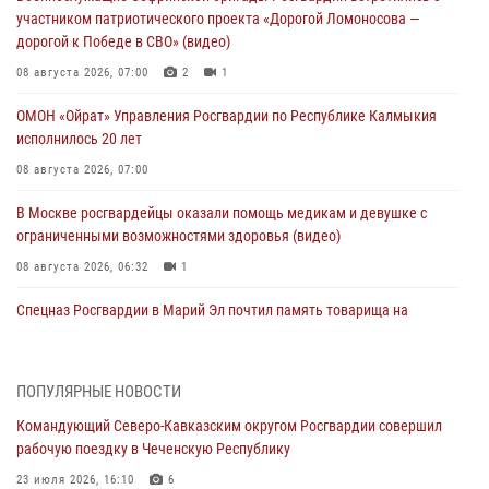
участником патриотического проекта «Дорогой Ломоносова —
дорогой к Победе в СВО» (видео)
08 августа 2026, 07:00
2
1
ОМОН «Ойрат» Управления Росгвардии по Республике Калмыкия
исполнилось 20 лет
08 августа 2026, 07:00
В Москве росгвардейцы оказали помощь медикам и девушке с
ограниченными возможностями здоровья (видео)
08 августа 2026, 06:32
1
Спецназ Росгвардии в Марий Эл почтил память товарища на
тактическом турнире (видео)
08 августа 2026, 06:15
9
1
ПОПУЛЯРНЫЕ НОВОСТИ
День физкультурника в Уральском округе Росгвардии отметили
Командующий Северо-Кавказским округом Росгвардии совершил
турнирами, мастер-классами и легкоатлетическими забегами
рабочую поездку в Чеченскую Республику
08 августа 2026, 06:03
9
23 июля 2026, 16:10
6