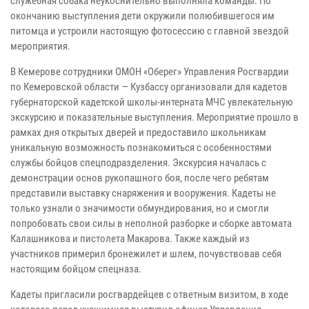
служебная собака неукоснительно выполняла команды. По
окончанию выступления дети окружили полюбившегося им
питомца и устроили настоящую фотосессию с главной звездой
мероприятия.
В Кемерове сотрудники ОМОН «Оберег» Управления Росгвардии
по Кемеровской области — Кузбассу организовали для кадетов
губернаторской кадетской школы-интерната МЧС увлекательную
экскурсию и показательные выступления. Мероприятие прошло в
рамках дня открытых дверей и предоставило школьникам
уникальную возможность познакомиться с особенностями
службы бойцов спецподразделения. Экскурсия началась с
демонстрации основ рукопашного боя, после чего ребятам
представили выставку снаряжения и вооружения. Кадеты не
только узнали о значимости обмундирования, но и смогли
попробовать свои силы в неполной разборке и сборке автомата
Калашникова и пистолета Макарова. Также каждый из
участников примерил бронежилет и шлем, почувствовав себя
настоящим бойцом спецназа.
Кадеты пригласили росгвардейцев с ответным визитом, в ходе