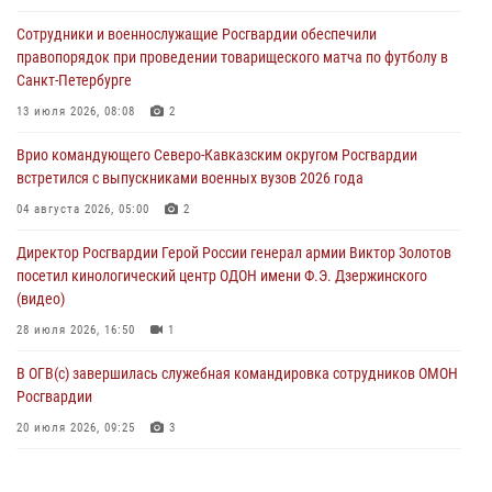
В ДНР выполняющие задачи СВО росгвардейцы получают из дома
Сотрудники и военнослужащие Росгвардии обеспечили
региональные газеты и поддержку земляков
правопорядок при проведении товарищеского матча по футболу в
08 августа 2026, 05:00
Санкт-Петербурге
Кинологи Росгвардии со всей страны приступили к новому курсу
13 июля 2026, 08:08
2
подготовки на Урале
Врио командующего Северо-Кавказским округом Росгвардии
08 августа 2026, 05:00
3
встретился с выпускниками военных вузов 2026 года
Комплексные проверки безопасности объектов образования с
04 августа 2026, 05:00
2
участием Росгвардии продолжаются на Урале
Директор Росгвардии Герой России генерал армии Виктор Золотов
08 августа 2026, 04:01
5
посетил кинологический центр ОДОН имени Ф.Э. Дзержинского
(видео)
28 июля 2026, 16:50
1
В ОГВ(с) завершилась служебная командировка сотрудников ОМОН
Росгвардии
20 июля 2026, 09:25
3
Директор Росгвардии Герой России генерал армии Виктор Золотов