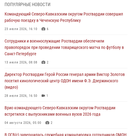
В Удмуртии при силовой поддержке спецназа Росгвардии
ПОПУЛЯРНЫЕ НОВОСТИ
задержаны подозреваемые в мошенничестве под видом оказания
Командующий Северо-Кавказским округом Росгвардии совершил
оздоровительных услуг (видео)
рабочую поездку в Чеченскую Республику
05 августа 2026, 13:20
1
1
23 июля 2026, 16:10
6
В Москве дети сотрудников и военнослужащих Росгвардии
Сотрудники и военнослужащие Росгвардии обеспечили
посетили мастер-класс по художественной гимнастике
правопорядок при проведении товарищеского матча по футболу в
05 августа 2026, 13:00
3
Санкт-Петербурге
Офицеры Росгвардии и ветераны войск правопорядка почтили
13 июля 2026, 08:08
2
память генерала армии Ивана Кирилловича Яковлева
Директор Росгвардии Герой России генерал армии Виктор Золотов
05 августа 2026, 12:40
6
посетил кинологический центр ОДОН имени Ф.Э. Дзержинского
(видео)
Росгвардейцы приняли участие в акции «Волна памяти»,
посвящённой 83‑й годовщине освобождения Белгорода от
28 июля 2026, 16:50
1
немецко‑фашистских захватчиков
Врио командующего Северо-Кавказским округом Росгвардии
05 августа 2026, 12:13
1
встретился с выпускниками военных вузов 2026 года
04 августа 2026, 05:00
2
В ОГВ(с) завершилась служебная командировка сотрудников ОМОН