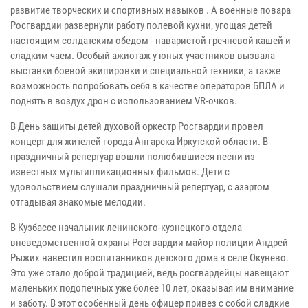
развитие творческих и спортивных навыков . А военные повара
Росгвардии развернули работу полевой кухни, угощая детей
настоящим солдатским обедом - наваристой гречневой кашей и
сладким чаем. Особый ажиотаж у юных участников вызвала
выставки боевой экипировки и специальной техники, а также
возможность попробовать себя в качестве операторов БПЛА и
поднять в воздух дрон с использованием VR-очков.
В День защиты детей духовой оркестр Росгвардии провел
концерт для жителей города Ангарска Иркутской области. В
праздничный репертуар вошли полюбившиеся песни из
известных мультипликационных фильмов. Дети с
удовольствием слушали праздничный репертуар, с азартом
отгадывая знакомые мелодии.
В Кузбассе начальник ленинского-кузнецкого отдела
вневедомственной охраны Росгвардии майор полиции Андрей
Рыжих навестил воспитанников детского дома в селе Окунево.
Это уже стало доброй традицией, ведь росгвардейцы навещают
маленьких подопечных уже более 10 лет, оказывая им внимание
и заботу. В этот особенный день офицер привез с собой сладкие