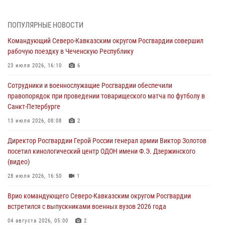
05 августа 2026, 13:25
1
В Удмуртии при силовой поддержке спецназа Росгвардии
ПОПУЛЯРНЫЕ НОВОСТИ
задержаны подозреваемые в мошенничестве под видом оказания
Командующий Северо-Кавказским округом Росгвардии совершил
оздоровительных услуг (видео)
рабочую поездку в Чеченскую Республику
05 августа 2026, 13:20
1
1
23 июля 2026, 16:10
6
В Москве дети сотрудников и военнослужащих Росгвардии
Сотрудники и военнослужащие Росгвардии обеспечили
посетили мастер-класс по художественной гимнастике
правопорядок при проведении товарищеского матча по футболу в
05 августа 2026, 13:00
3
Санкт-Петербурге
Офицеры Росгвардии и ветераны войск правопорядка почтили
13 июля 2026, 08:08
2
память генерала армии Ивана Кирилловича Яковлева
Директор Росгвардии Герой России генерал армии Виктор Золотов
05 августа 2026, 12:40
6
посетил кинологический центр ОДОН имени Ф.Э. Дзержинского
(видео)
Росгвардейцы приняли участие в акции «Волна памяти»,
посвящённой 83‑й годовщине освобождения Белгорода от
28 июля 2026, 16:50
1
немецко‑фашистских захватчиков
Врио командующего Северо-Кавказским округом Росгвардии
05 августа 2026, 12:13
1
встретился с выпускниками военных вузов 2026 года
04 августа 2026, 05:00
2