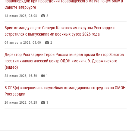
правопорядок при проведении товарищеского матча по футболу в
08 августа 2026, 06:32
1
Санкт-Петербурге
Спецназ Росгвардии в Марий Эл почтил память товарища на
13 июля 2026, 08:08
2
тактическом турнире (видео)
Врио командующего Северо-Кавказским округом Росгвардии
08 августа 2026, 06:15
9
1
встретился с выпускниками военных вузов 2026 года
День физкультурника в Уральском округе Росгвардии отметили
04 августа 2026, 05:00
2
турнирами, мастер-классами и легкоатлетическими забегами
Директор Росгвардии Герой России генерал армии Виктор Золотов
08 августа 2026, 06:03
9
посетил кинологический центр ОДОН имени Ф.Э. Дзержинского
(видео)
28 июля 2026, 16:50
1
В ОГВ(с) завершилась служебная командировка сотрудников ОМОН
Росгвардии
20 июля 2026, 09:25
3
Директор Росгвардии Герой России генерал армии Виктор Золотов
поздравил специалистов подразделений тыла с профессиональным
праздником