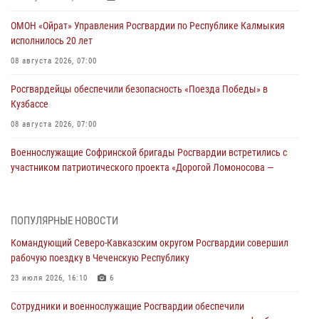
ОМОН «Ойрат» Управления Росгвардии по Республике Калмыкия
исполнилось 20 лет
08 августа 2026, 07:00
Росгвардейцы обеспечили безопасность «Поезда Победы» в
Кузбассе
08 августа 2026, 07:00
Военнослужащие Софринской бригады Росгвардии встретились с
участником патриотического проекта «Дорогой Ломоносова —
дорогой к Победе в СВО» (видео)
08 августа 2026, 07:00
2
1
ПОПУЛЯРНЫЕ НОВОСТИ
В Кабардино-Балкарии сотрудники Росгвардии провели турнир по
Командующий Северо-Кавказским округом Росгвардии совершил
настольному теннису ко Дню физкультурника
рабочую поездку в Чеченскую Республику
08 августа 2026, 07:00
23 июля 2026, 16:10
6
В Москве росгвардейцы оказали помощь медикам и девушке с
Сотрудники и военнослужащие Росгвардии обеспечили
ограниченными возможностями здоровья (видео)