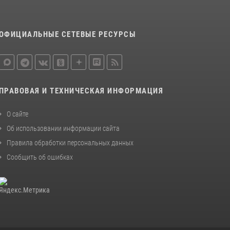
законодательства (видео)
30 июля 2026, 08:00
1
ОФИЦИАЛЬНЫЕ СЕТЕВЫЕ РЕСУРСЫ
В Челябинске росгвардейцы задержали
злоумышленников, напавших на бригаду
скорой помощи (видео)
14 июля 2026, 12:20
1
ПРАВОВАЯ И ТЕХНИЧЕСКАЯ ИНФОРМАЦИЯ
В Росгвардии прошла военно-научная
конференция по обобщению боевого опыта
О сайте
08 июля 2026, 07:01
Об использовании информации сайта
Правила обработки персональных данных
Сообщить об ошибках