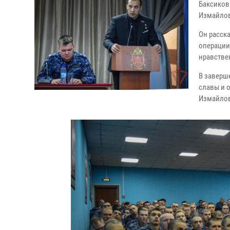
Баксиков
Измайлов
Он расска
операции
нравстве
В заверш
славы и 
Измайлов