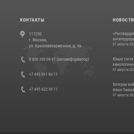
КОНТАКТЫ
НОВОСТ
«Росгвардия
111250
антитеррори
г. Москва,
07 августа 20
ул. Красноказарменная, д. 9а
Юные гости 
8 800 350 08 97 (автоинформатор)
кинологичес
07 августа 20
+7 495 361 84 11
Ветеран во
+7 495 622 39 11
Иван Пияшев
07 августа 20