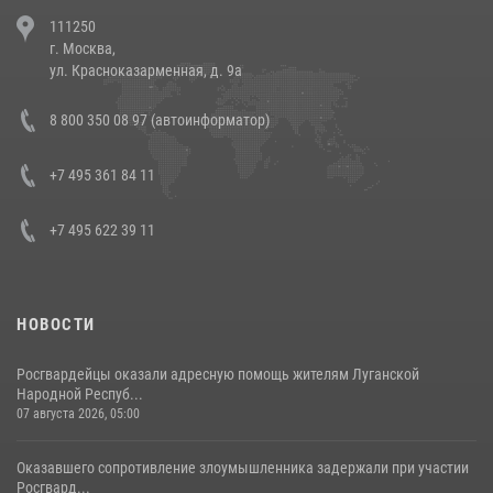
В Челябинске росгвардейцы задержали злоумышленников,
111250
напавших на бригаду скорой помощи (видео)
г. Москва,
14 июля 2026, 12:20
1
ул. Красноказарменная, д. 9а
В Росгвардии прошла военно-научная конференция по обобщению
8 800 350 08 97 (автоинформатор)
боевого опыта
08 июля 2026, 07:01
+7 495 361 84 11
+7 495 622 39 11
НОВОСТИ
Росгвардейцы оказали адресную помощь жителям Луганской
Народной Респуб...
07 августа 2026, 05:00
Оказавшего сопротивление злоумышленника задержали при участии
Росгвард...