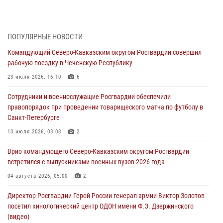
Генерал-полковник Олег Плохой поздравил специалистов
организационно-штатных подразделений Росгвардии с
профессиональным праздником
ПОПУЛЯРНЫЕ НОВОСТИ
06 августа 2026, 21:01
Командующий Северо-Кавказским округом Росгвардии совершил
рабочую поездку в Чеченскую Республику
В Нижнем Новгороде состоялось Всероссийское совещание-
семинар по вопросам развития вневедомственной охраны
23 июля 2026, 16:10
6
Росгвардии (видео)
Сотрудники и военнослужащие Росгвардии обеспечили
06 августа 2026, 14:47
10
1
правопорядок при проведении товарищеского матча по футболу в
Санкт-Петербурге
В Брянске сотрудники и военнослужащие Росгвардии почтили
память Героя России Олега Визнюка
13 июля 2026, 08:08
2
06 августа 2026, 14:36
2
Врио командующего Северо-Кавказским округом Росгвардии
встретился с выпускниками военных вузов 2026 года
В кинологическом центре Уральского округа Росгвардии почтили
память товарищей, погибших при исполнении воинского долга
04 августа 2026, 05:00
2
06 августа 2026, 13:29
5
Директор Росгвардии Герой России генерал армии Виктор Золотов
посетил кинологический центр ОДОН имени Ф.Э. Дзержинского
В Центральном округе Росгвардии прошли мероприятия к
(видео)
108‑летию генерала армии И.К. Яковлева