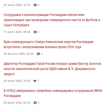
08 августа 2026, 13:00
1
23 июля 2026, 16:10
6
Сотрудники Росгвардии присоединились к утренней разминке у
Сотрудники и военнослужащие Росгвардии обеспечили
стен музея истории космонавтики в Калуге
правопорядок при проведении товарищеского матча по футболу в
08 августа 2026, 09:29
2
Санкт-Петербурге
В Северо-Западном округе Росгвардии продолжаются мероприятия
13 июля 2026, 08:08
2
в честь юбилея ведомства
Врио командующего Северо-Кавказским округом Росгвардии
08 августа 2026, 09:03
1
встретился с выпускниками военных вузов 2026 года
Росгвардейцы в ЛНР совершенствуют навыки тактической
04 августа 2026, 05:00
2
медицины с учетом опыта СВО
Директор Росгвардии Герой России генерал армии Виктор Золотов
08 августа 2026, 09:00
2
посетил кинологический центр ОДОН имени Ф.Э. Дзержинского
(видео)
28 июля 2026, 16:50
1
В ОГВ(с) завершилась служебная командировка сотрудников ОМОН
Росгвардии
20 июля 2026, 09:25
3