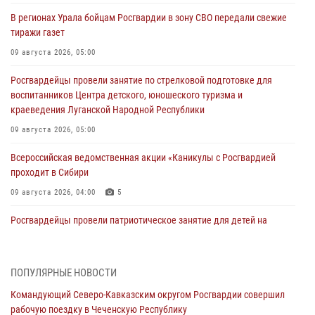
В регионах Урала бойцам Росгвардии в зону СВО передали свежие
тиражи газет
09 августа 2026, 05:00
Росгвардейцы провели занятие по стрелковой подготовке для
воспитанников Центра детского, юношеского туризма и
краеведения Луганской Народной Республики
09 августа 2026, 05:00
Всероссийская ведомственная акции «Каникулы с Росгвардией
проходит в Сибири
09 августа 2026, 04:00
5
Росгвардейцы провели патриотическое занятие для детей на
Поклонной горе в Москве (видео)
08 августа 2026, 14:10
3
1
ПОПУЛЯРНЫЕ НОВОСТИ
В ЛНР росгвардейцы провели тренировку по единоборствам для
Командующий Северо-Кавказским округом Росгвардии совершил
юных воспитанников спортивной школы
рабочую поездку в Чеченскую Республику