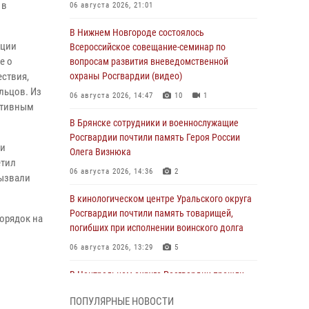
 в
06 августа 2026, 21:01
В Нижнем Новгороде состоялось
иции
Всероссийское совещание-семинар по
е о
вопросам развития вневедомственной
ствия,
охраны Росгвардии (видео)
льцов. Из
06 августа 2026, 14:47
10
1
ративным
В Брянске сотрудники и военнослужащие
Росгвардии почтили память Героя России
ии
Олега Визнюка
етил
06 августа 2026, 14:36
2
вызвали
В кинологическом центре Уральского округа
Росгвардии почтили память товарищей,
орядок на
погибших при исполнении воинского долга
06 августа 2026, 13:29
5
В Центральном округе Росгвардии прошли
мероприятия к 108‑летию генерала армии
ПОПУЛЯРНЫЕ НОВОСТИ
И.К. Яковлева