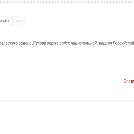
ХРАНА
16110
ральского ордена Жукова округа войск национальной гвардии Российско
След