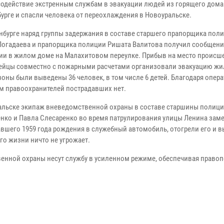
содействие экстренным службам в эвакуации людей из горящего дома
бурге и спасли человека от переохлаждения в Новоуральске.
инбурге наряд группы задержания в составе старшего прапорщика пол
Погадаева и прапорщика полиции Ришата Валитова получил сообщени
ии в жилом доме на Малахитовом переулке. Прибыв на место происше
ейцы совместно с пожарными расчетами организовали эвакуацию жи
зоны были выведены 36 человек, в том числе 6 детей. Благодаря опе
м правоохранителей пострадавших нет.
альске экипаж вневедомственной охраны в составе старшины полиц
нко и Павла Слесаренко во время патрулирования улицы Ленина зам
авшего 1959 года рождения в служебный автомобиль, отогрели его и 
го жизни ничто не угрожает.
енной охраны несут службу в усиленном режиме, обеспечивая правоп