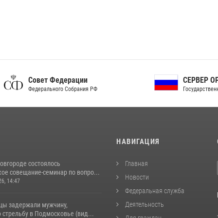
ет Федерации
СЕРВЕР ОРГАНОВ
рального Собрания РФ
Государственной власти РФ
И
НАВИГАЦИЯ
овгороде состоялось
Главная
ое совещание-семинар по вопро...
Новости
26, 14:47
Федеральная служба
Деятельность
цы задержали мужчину,
стрельбу в Подмосковье (вид...