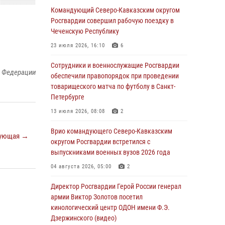
Командующий Северо-Кавказским округом
06 августа 2026, 13:24
Росгвардии совершил рабочую поездку в
Росгвардейцы задержали мужчину,
Чеченскую Республику
открывшего стрельбу в Подмосковье (видео)
23 июля 2026, 16:10
6
06 августа 2026, 12:35
1
Сотрудники и военнослужащие Росгвардии
й Федерации
Росгвардейцы провели выставку вооружения
обеспечили правопорядок при проведении
для участников сбора «Гвардеец» в Пензе
товарищеского матча по футболу в Санкт-
(видео)
Петербурге
06 августа 2026, 12:00
2
1
13 июля 2026, 08:08
2
В Курске росгвардейцы приняли участие в
Врио командующего Северо-Кавказским
ующая →
митинге, посвященном второй годовщине
округом Росгвардии встретился с
вторжения ВСУ на территорию области
выпускниками военных вузов 2026 года
06 августа 2026, 11:56
4
04 августа 2026, 05:00
2
В Санкт-Петербурге наряд Росгвардии
Директор Росгвардии Герой России генерал
задержал правонарушителя, угрожавшего
армии Виктор Золотов посетил
подростку травматическим пистолетом
кинологический центр ОДОН имени Ф.Э.
Дзержинского (видео)
06 августа 2026, 11:33
1