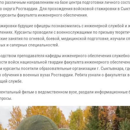
 по различным направлениям на базе центра подготовки личного сост
о округа Росгвардии. Для прохождения войсковой стажировки в Сык
курсанты факультета инженерного обеспечения.
тажировки будущие офицеры познакомились с инженерной службой и 
лениях. Курсанты проводили с военнослужащими по призыву теорети
ские занятия по огневой, боевой, медицинской подготовке, изучали с
ых и саперных специальностей.
водством преподавателя кафедры инженерного обеспечения служебно
ости войск национальной гвардии факультета инженерного обеспечен
 курсанты посетили образовательные организации г. Сыктывкара, гд
обучения в военных вузах Росгвардии. Ребята узнали о факультетах 
ющей службе.
ментальный фильм о ведомственном вузе, раздали информационные б
просы.