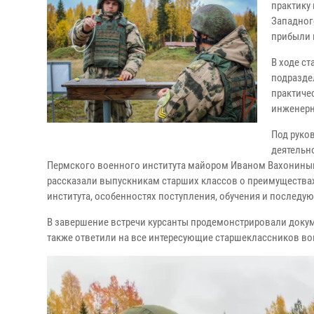
практику
Западног
прибыли 
В ходе с
подразде
практиче
инженерн
Под руко
деятельн
Пермского военного института майором Иваном Вахониным
рассказали выпускникам старших классов о преимуществах 
института, особенностях поступления, обучения и последу
В завершение встречи курсанты продемонстрировали доку
также ответили на все интересующие старшеклассников во