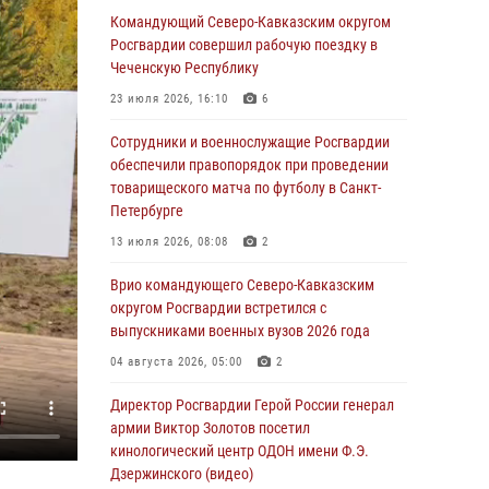
Росгвардии почтили память Героя России
Командующий Северо-Кавказским округом
Олега Визнюка
Росгвардии совершил рабочую поездку в
Чеченскую Республику
06 августа 2026, 14:36
2
23 июля 2026, 16:10
6
В кинологическом центре Уральского округа
Росгвардии почтили память товарищей,
Сотрудники и военнослужащие Росгвардии
погибших при исполнении воинского долга
обеспечили правопорядок при проведении
товарищеского матча по футболу в Санкт-
06 августа 2026, 13:29
5
Петербурге
В Центральном округе Росгвардии прошли
13 июля 2026, 08:08
2
мероприятия к 108‑летию генерала армии
И.К. Яковлева
Врио командующего Северо-Кавказским
округом Росгвардии встретился с
06 августа 2026, 13:24
выпускниками военных вузов 2026 года
Росгвардейцы задержали мужчину,
04 августа 2026, 05:00
2
открывшего стрельбу в Подмосковье (видео)
Директор Росгвардии Герой России генерал
06 августа 2026, 12:35
1
армии Виктор Золотов посетил
Росгвардейцы провели выставку вооружения
кинологический центр ОДОН имени Ф.Э.
для участников сбора «Гвардеец» в Пензе
Дзержинского (видео)