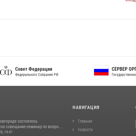
ет Федерации
СЕРВЕР ОРГАНОВ
рального Собрания РФ
Государственной власти РФ
И
НАВИГАЦИЯ
овгороде состоялось
Главная
ое совещание-семинар по вопро...
Новости
26, 14:47