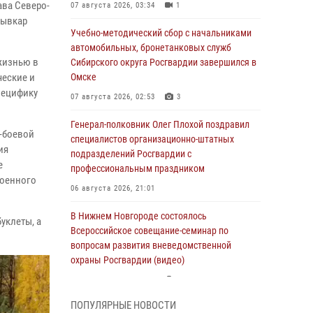
ава Северо-
07 августа 2026, 03:34
1
тывкар
Учебно-методический сбор с начальниками
автомобильных, бронетанковых служб
жизнью в
Сибирского округа Росгвардии завершился в
ческие и
Омске
пецифику
07 августа 2026, 02:53
3
Генерал-полковник Олег Плохой поздравил
-боевой
специалистов организационно-штатных
ия
подразделений Росгвардии с
е
профессиональным праздником
военного
06 августа 2026, 21:01
В Нижнем Новгороде состоялось
уклеты, а
Всероссийское совещание-семинар по
вопросам развития вневедомственной
охраны Росгвардии (видео)
06 августа 2026, 14:47
10
1
ПОПУЛЯРНЫЕ НОВОСТИ
В Брянске сотрудники и военнослужащие