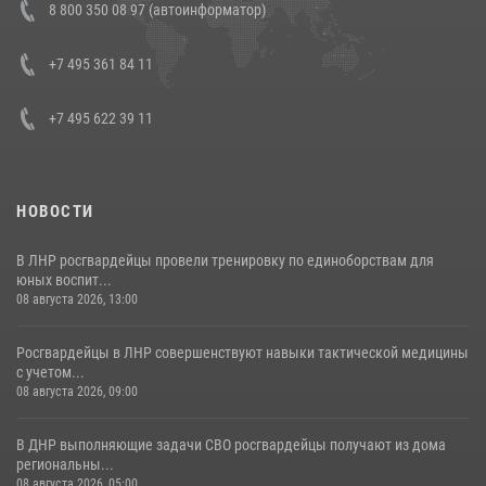
8 800 350 08 97 (автоинформатор)
генерала армии Виктора Золотова с заместителем полномочного
представителя Президента Российской Федерации в Северо-
Кавказском федеральном округе Виталием Кузнецовым
+7 495 361 84 11
30 июля 2026, 15:35
4
+7 495 622 39 11
НОВОСТИ
В ЛНР росгвардейцы провели тренировку по единоборствам для
юных воспит...
08 августа 2026, 13:00
Росгвардейцы в ЛНР совершенствуют навыки тактической медицины
с учетом...
08 августа 2026, 09:00
В ДНР выполняющие задачи СВО росгвардейцы получают из дома
региональны...
08 августа 2026, 05:00