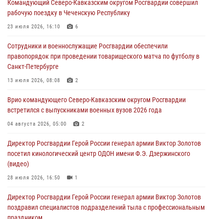
Командующий Северо-Кавказским округом Росгвардии совершил
настольному теннису ко Дню физкультурника
рабочую поездку в Чеченскую Республику
08 августа 2026, 07:00
23 июля 2026, 16:10
6
Росгвардейцы обеспечили безопасность «Поезда Победы» в
Сотрудники и военнослужащие Росгвардии обеспечили
Кузбассе
правопорядок при проведении товарищеского матча по футболу в
08 августа 2026, 07:00
Санкт-Петербурге
В Москве росгвардейцы оказали помощь медикам и девушке с
13 июля 2026, 08:08
2
ограниченными возможностями здоровья (видео)
Врио командующего Северо-Кавказским округом Росгвардии
08 августа 2026, 06:32
1
встретился с выпускниками военных вузов 2026 года
Спецназ Росгвардии в Марий Эл почтил память товарища на
04 августа 2026, 05:00
2
тактическом турнире (видео)
Директор Росгвардии Герой России генерал армии Виктор Золотов
08 августа 2026, 06:15
9
1
посетил кинологический центр ОДОН имени Ф.Э. Дзержинского
(видео)
28 июля 2026, 16:50
1
Директор Росгвардии Герой России генерал армии Виктор Золотов
поздравил специалистов подразделений тыла с профессиональным
праздником