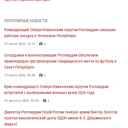
06 августа 2026, 11:27
В Москве росгвардейцы задержали троих мужчин, устроивших
ПОПУЛЯРНЫЕ НОВОСТИ
пьяный дебош в баре (видео)
Командующий Северо-Кавказским округом Росгвардии совершил
06 августа 2026, 11:20
1
рабочую поездку в Чеченскую Республику
Взрывотехники Росгвардии на Ставрополье обезвредили снаряд
23 июля 2026, 16:10
6
времен Великой Отечественной войны
Сотрудники и военнослужащие Росгвардии обеспечили
06 августа 2026, 11:15
правопорядок при проведении товарищеского матча по футболу в
Санкт-Петербурге
Подвиги героев‑росгвардейцев увековечили в новой музейной
экспозиции белгородского музея‑диорамы «Курская битва.
13 июля 2026, 08:08
2
Белгородское направление»
Врио командующего Северо-Кавказским округом Росгвардии
06 августа 2026, 10:30
3
встретился с выпускниками военных вузов 2026 года
Охрану общественного порядка и безопасность на футбольном
04 августа 2026, 05:00
2
матче в Москве обеспечила Росгвардия (видео)
Директор Росгвардии Герой России генерал армии Виктор Золотов
06 августа 2026, 10:13
1
посетил кинологический центр ОДОН имени Ф.Э. Дзержинского
(видео)