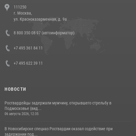
В Челябинске росгвардейцы задержали злоумышленников,
111250
напавших на бригаду скорой помощи (видео)
г. Москва,
14 июля 2026, 12:20
1
ул. Красноказарменная, д. 9а
В Росгвардии прошла военно-научная конференция по обобщению
8 800 350 08 97 (автоинформатор)
боевого опыта
08 июля 2026, 07:01
+7 495 361 84 11
+7 495 622 39 11
НОВОСТИ
Росгвардейцы задержали мужчину, открывшего стрельбу в
Подмосковье (вид...
06 августа 2026, 12:35
В Новосибирске спецназ Росгвардии оказал содействие при
задержании под...