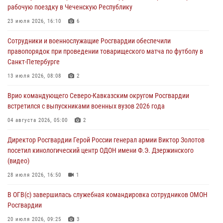
рабочую поездку в Чеченскую Республику
08 августа 2026, 06:03
9
23 июля 2026, 16:10
6
В ДНР выполняющие задачи СВО росгвардейцы получают из дома
Сотрудники и военнослужащие Росгвардии обеспечили
региональные газеты и поддержку земляков
правопорядок при проведении товарищеского матча по футболу в
08 августа 2026, 05:00
Санкт-Петербурге
Кинологи Росгвардии со всей страны приступили к новому курсу
13 июля 2026, 08:08
2
подготовки на Урале
Врио командующего Северо-Кавказским округом Росгвардии
08 августа 2026, 05:00
3
встретился с выпускниками военных вузов 2026 года
Комплексные проверки безопасности объектов образования с
04 августа 2026, 05:00
2
участием Росгвардии продолжаются на Урале
Директор Росгвардии Герой России генерал армии Виктор Золотов
08 августа 2026, 04:01
5
посетил кинологический центр ОДОН имени Ф.Э. Дзержинского
(видео)
28 июля 2026, 16:50
1
В ОГВ(с) завершилась служебная командировка сотрудников ОМОН
Росгвардии
20 июля 2026, 09:25
3