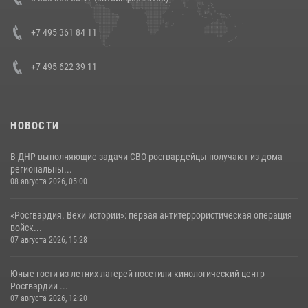
генерала армии Виктора Золотова с заместителем полномочного
представителя Президента Российской Федерации в Северо-
Кавказском федеральном округе Виталием Кузнецовым
+7 495 361 84 11
30 июля 2026, 15:35
4
+7 495 622 39 11
НОВОСТИ
В ДНР выполняющие задачи СВО росгвардейцы получают из дома
региональны...
08 августа 2026, 05:00
«Росгвардия. Вехи истории»: первая антитеррористическая операция
войск...
07 августа 2026, 15:28
Юные гости из летних лагерей посетили кинологический центр
Росгвардии ...
07 августа 2026, 12:20