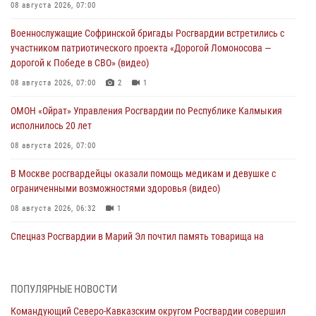
08 августа 2026, 07:00
Военнослужащие Софринской бригады Росгвардии встретились с
участником патриотического проекта «Дорогой Ломоносова —
дорогой к Победе в СВО» (видео)
08 августа 2026, 07:00
2
1
ОМОН «Ойрат» Управления Росгвардии по Республике Калмыкия
исполнилось 20 лет
08 августа 2026, 07:00
В Москве росгвардейцы оказали помощь медикам и девушке с
ограниченными возможностями здоровья (видео)
08 августа 2026, 06:32
1
Спецназ Росгвардии в Марий Эл почтил память товарища на
тактическом турнире (видео)
08 августа 2026, 06:15
9
1
ПОПУЛЯРНЫЕ НОВОСТИ
День физкультурника в Уральском округе Росгвардии отметили
Командующий Северо-Кавказским округом Росгвардии совершил
турнирами, мастер-классами и легкоатлетическими забегами