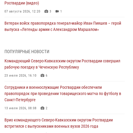
Росгвардии (видео)
07 августа 2026, 12:20
3
1
Ветеран войск правопорядка генерал-майор Иван Пияшев – герой
выпуска «Легенды армии с Александром Маршалом»
07 августа 2026, 12:00
Представители ФСБ России по Уральскому округу Росгвардии и
ПОПУЛЯРНЫЕ НОВОСТИ
ветераны военной контрразведки почтили память Николая
Командующий Северо-Кавказским округом Росгвардии совершил
Кузнецова
рабочую поездку в Чеченскую Республику
07 августа 2026, 12:00
4
23 июля 2026, 16:10
6
Росгвардейцы пресекли попытку руферов подняться на крышу
Сотрудники и военнослужащие Росгвардии обеспечили
Смольного собора в Санкт-Петербурге (видео)
правопорядок при проведении товарищеского матча по футболу в
07 августа 2026, 11:34
3
1
Санкт-Петербурге
В Курске росгвардейцы провели занятие по основам
13 июля 2026, 08:08
2
взрывобезопасности
Врио командующего Северо-Кавказским округом Росгвардии
07 августа 2026, 11:33
встретился с выпускниками военных вузов 2026 года