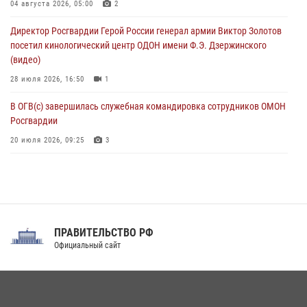
Рэпер ST посетил раненых росгвардейцев в Главном военном
04 августа 2026, 05:00
2
клиническом госпитале ведомства
Директор Росгвардии Герой России генерал армии Виктор Золотов
07 августа 2026, 11:18
2
посетил кинологический центр ОДОН имени Ф.Э. Дзержинского
(видео)
28 июля 2026, 16:50
1
В ОГВ(с) завершилась служебная командировка сотрудников ОМОН
Росгвардии
20 июля 2026, 09:25
3
Директор Росгвардии Герой России генерал армии Виктор Золотов
поздравил специалистов подразделений тыла с профессиональным
праздником
31 июля 2026, 21:01
ПРАВИТЕЛЬСТВО РФ
Праздник «Один день с Росгвардией» к 105-летию Центрального
Официальный сайт
округа прошел на Поклонной горе
18 июля 2026, 13:43
15
1
При силовой поддержке СОБР Росгвардии в Иркутской области