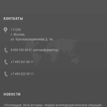
повели рейды по соблюдению миграционного законодательства
(видео)
30 июля 2026, 08:00
1
КОНТАКТЫ
В Челябинске росгвардейцы задержали злоумышленников,
111250
напавших на бригаду скорой помощи (видео)
г. Москва,
14 июля 2026, 12:20
1
ул. Красноказарменная, д. 9а
В Росгвардии прошла военно-научная конференция по обобщению
8 800 350 08 97 (автоинформатор)
боевого опыта
08 июля 2026, 07:01
+7 495 361 84 11
+7 495 622 39 11
НОВОСТИ
«Росгвардия. Вехи истории»: первая антитеррористическая операция