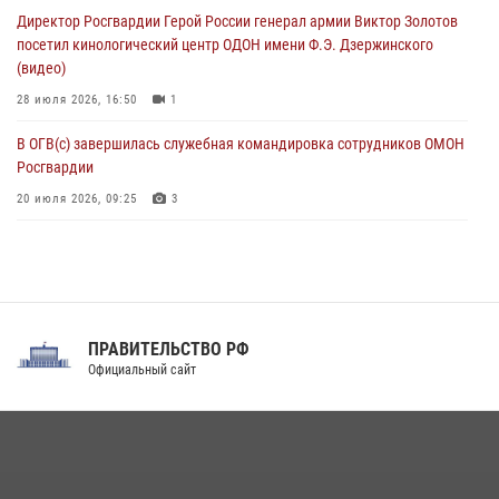
09 августа 2026, 06:15
2
1
Директор Росгвардии Герой России генерал армии Виктор Золотов
посетил кинологический центр ОДОН имени Ф.Э. Дзержинского
(видео)
28 июля 2026, 16:50
1
В ОГВ(с) завершилась служебная командировка сотрудников ОМОН
Росгвардии
20 июля 2026, 09:25
3
Директор Росгвардии Герой России генерал армии Виктор Золотов
поздравил специалистов подразделений тыла с профессиональным
праздником
31 июля 2026, 21:01
ПРАВИТЕЛЬСТВО РФ
Праздник «Один день с Росгвардией» к 105-летию Центрального
Официальный сайт
округа прошел на Поклонной горе
18 июля 2026, 13:43
15
1
При силовой поддержке СОБР Росгвардии в Иркутской области
повели рейды по соблюдению миграционного законодательства