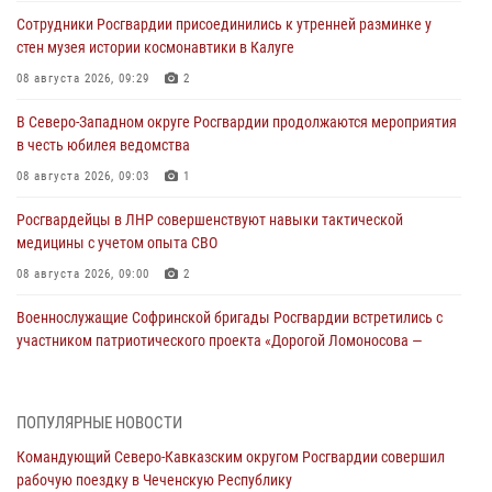
Сотрудники Росгвардии присоединились к утренней разминке у
стен музея истории космонавтики в Калуге
08 августа 2026, 09:29
2
В Северо-Западном округе Росгвардии продолжаются мероприятия
в честь юбилея ведомства
08 августа 2026, 09:03
1
Росгвардейцы в ЛНР совершенствуют навыки тактической
медицины с учетом опыта СВО
08 августа 2026, 09:00
2
Военнослужащие Софринской бригады Росгвардии встретились с
участником патриотического проекта «Дорогой Ломоносова —
дорогой к Победе в СВО» (видео)
08 августа 2026, 07:00
2
1
ПОПУЛЯРНЫЕ НОВОСТИ
Росгвардейцы обеспечили безопасность «Поезда Победы» в
Командующий Северо-Кавказским округом Росгвардии совершил
Кузбассе
рабочую поездку в Чеченскую Республику