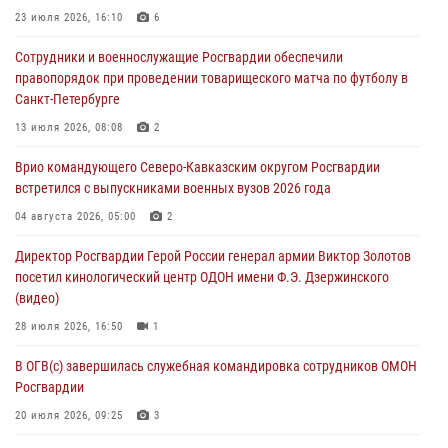
08 августа 2026, 07:00
23 июля 2026, 16:10
6
ОМОН «Ойрат» Управления Росгвардии по Республике Калмыкия
Сотрудники и военнослужащие Росгвардии обеспечили
исполнилось 20 лет
правопорядок при проведении товарищеского матча по футболу в
08 августа 2026, 07:00
Санкт-Петербурге
В Кабардино-Балкарии сотрудники Росгвардии провели турнир по
13 июля 2026, 08:08
2
настольному теннису ко Дню физкультурника
Врио командующего Северо-Кавказским округом Росгвардии
08 августа 2026, 07:00
встретился с выпускниками военных вузов 2026 года
В Москве росгвардейцы оказали помощь медикам и девушке с
04 августа 2026, 05:00
2
ограниченными возможностями здоровья (видео)
Директор Росгвардии Герой России генерал армии Виктор Золотов
08 августа 2026, 06:32
1
посетил кинологический центр ОДОН имени Ф.Э. Дзержинского
(видео)
28 июля 2026, 16:50
1
В ОГВ(с) завершилась служебная командировка сотрудников ОМОН
Росгвардии
20 июля 2026, 09:25
3