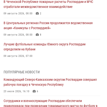
В Чеченской Республике пожарные расчеты Росгвардии и МЧС
отработали межведомственное взаимодействие
09 августа 2026, 08:00
2
В Центральных регионах России продолжается ведомственная
акция «Каникулы с Росгвардией»
09 августа 2026, 08:00
8
Лучшие футбольные команды Южного округа Росгвардии
определили на Кубани
09 августа 2026, 07:00
В Ульяновске росгвардейцы присоединились к донорской акции
(видео)
ПОПУЛЯРНЫЕ НОВОСТИ
09 августа 2026, 06:15
2
1
Командующий Северо-Кавказским округом Росгвардии совершил
рабочую поездку в Чеченскую Республику
Росгвардейцы провели занятие по стрелковой подготовке для
воспитанников Центра детского, юношеского туризма и
23 июля 2026, 16:10
6
краеведения Луганской Народной Республики
Сотрудники и военнослужащие Росгвардии обеспечили
09 августа 2026, 05:00
правопорядок при проведении товарищеского матча по футболу в