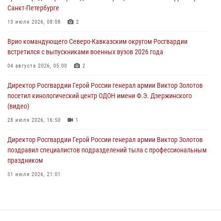
Санкт-Петербурге
В регионах Урала бойцам Росгвардии в зону СВО передали свежие
тиражи газет
13 июля 2026, 08:08
2
09 августа 2026, 05:00
Врио командующего Северо-Кавказским округом Росгвардии
встретился с выпускниками военных вузов 2026 года
Всероссийская ведомственная акции «Каникулы с Росгвардией
проходит в Сибири
04 августа 2026, 05:00
2
09 августа 2026, 04:00
5
Директор Росгвардии Герой России генерал армии Виктор Золотов
посетил кинологический центр ОДОН имени Ф.Э. Дзержинского
(видео)
28 июля 2026, 16:50
1
Директор Росгвардии Герой России генерал армии Виктор Золотов
поздравил специалистов подразделений тыла с профессиональным
праздником
31 июля 2026, 21:01
В ОГВ(с) завершилась служебная командировка сотрудников ОМОН
Росгвардии
20 июля 2026, 09:25
3