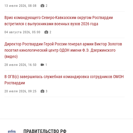
В ЛНР росгвардейцы провели тренировку по единоборствам для
13 июля 2026, 08:08
2
юных воспитанников спортивной школы
Врио командующего Северо-Кавказским округом Росгвардии
08 августа 2026, 13:00
1
встретился с выпускниками военных вузов 2026 года
Сотрудники Росгвардии присоединились к утренней разминке у
04 августа 2026, 05:00
2
стен музея истории космонавтики в Калуге
Директор Росгвардии Герой России генерал армии Виктор Золотов
08 августа 2026, 09:29
2
посетил кинологический центр ОДОН имени Ф.Э. Дзержинского
(видео)
28 июля 2026, 16:50
1
В ОГВ(с) завершилась служебная командировка сотрудников ОМОН
Росгвардии
20 июля 2026, 09:25
3
Директор Росгвардии Герой России генерал армии Виктор Золотов
поздравил специалистов подразделений тыла с профессиональным
праздником
31 июля 2026, 21:01
ПРАВИТЕЛЬСТВО РФ