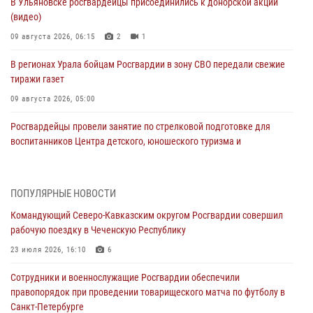
В Ульяновске росгвардейцы присоединились к донорской акции
(видео)
09 августа 2026, 06:15
2
1
В регионах Урала бойцам Росгвардии в зону СВО передали свежие
тиражи газет
09 августа 2026, 05:00
Росгвардейцы провели занятие по стрелковой подготовке для
воспитанников Центра детского, юношеского туризма и
краеведения Луганской Народной Республики
09 августа 2026, 05:00
ПОПУЛЯРНЫЕ НОВОСТИ
Всероссийская ведомственная акции «Каникулы с Росгвардией
Командующий Северо-Кавказским округом Росгвардии совершил
проходит в Сибири
рабочую поездку в Чеченскую Республику
09 августа 2026, 04:00
5
23 июля 2026, 16:10
6
Росгвардейцы провели патриотическое занятие для детей на
Сотрудники и военнослужащие Росгвардии обеспечили
Поклонной горе в Москве (видео)
правопорядок при проведении товарищеского матча по футболу в
08 августа 2026, 14:10
3
1
Санкт-Петербурге