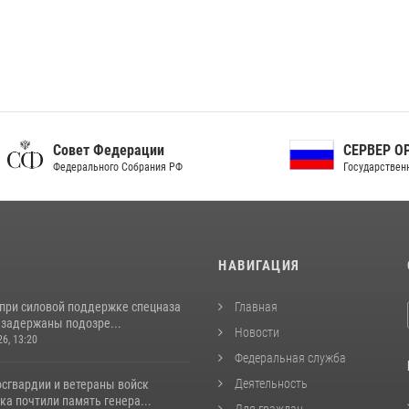
ет Федерации
СЕРВЕР ОРГАНОВ
рального Собрания РФ
Государственной власти РФ
И
НАВИГАЦИЯ
 при силовой поддержке спецназа
Главная
 задержаны подозре...
Новости
26, 13:20
Федеральная служба
Деятельность
сгвардии и ветераны войск
а почтили память генера...