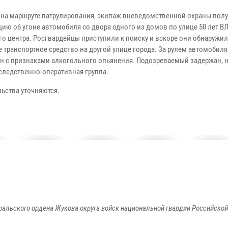
 на маршруте патрулирования, экипаж вневедомственной охраны пол
ию об угоне автомобиля со двора одного из домов по улице 50 лет 
го центра. Росгвардейцы приступили к поиску и вскоре они обнаружи
е транспортное средство на другой улице города. За рулем автомобил
н с признаками алкогольного опьянения. Подозреваемый задержан, н
следственно-оперативная группа.
льства уточняются.
ральского ордена Жукова округа войск национальной гвардии Российско