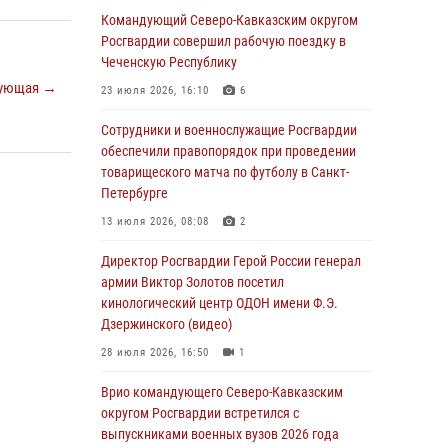
Командующий Северо-Кавказским округом
В столице росгвардейцы задержали мужчину,
Росгвардии совершил рабочую поездку в
устроившего дебош в букмекерской конторе
Чеченскую Республику
(видео)
ующая →
23 июля 2026, 16:10
6
05 августа 2026, 13:25
1
Сотрудники и военнослужащие Росгвардии
В Удмуртии при силовой поддержке спецназа
обеспечили правопорядок при проведении
Росгвардии задержаны подозреваемые в
товарищеского матча по футболу в Санкт-
мошенничестве под видом оказания
Петербурге
оздоровительных услуг (видео)
13 июля 2026, 08:08
2
05 августа 2026, 13:20
1
1
Директор Росгвардии Герой России генерал
В Москве дети сотрудников и
армии Виктор Золотов посетил
военнослужащих Росгвардии посетили
кинологический центр ОДОН имени Ф.Э.
мастер-класс по художественной гимнастике
Дзержинского (видео)
05 августа 2026, 13:00
3
28 июля 2026, 16:50
1
Офицеры Росгвардии и ветераны войск
Врио командующего Северо-Кавказским
правопорядка почтили память генерала
округом Росгвардии встретился с
армии Ивана Кирилловича Яковлева
выпускниками военных вузов 2026 года