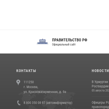
ПРАВИТЕЛЬСТВО РФ
Сов
Официальный сайт
Феде
КОНТАКТЫ
НОВОСТ
В Удмуртии
111250
Росгвардии
г. Москва,
05 августа 20
ул. Красноказарменная, д. 9а
Офицеры Ро
8 800 350 08 97 (автоинформатор)
правопорядк