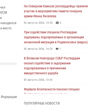
На Северном Кавказе росгвардейцы приняли
учил
участие в мероприятиях памяти генерала
ВЛКСМ
армии Ивана Яковлева
ли
я находился
05 августа 2026, 14:30
3
а место
При содействии спецназа Росгвардии
задержаны подозреваемые в организации
незаконной миграции в Подмосковье (видео)
05 августа 2026, 14:25
1
В Великом Новгороде СОБР Росгвардии
оказал содействие в задержании
подозреваемых в причинении
имущественного ущерба
05 августа 2026, 13:53
Формулу безопасности показал спецназ
Росгвардии юным динамовцам
й Федерации
Свердловской области
ПОПУЛЯРНЫЕ НОВОСТИ
05 августа 2026, 13:50
4