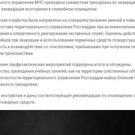
ьного управления МЧС проведена совместная тренировка по эвакуац
и ликвидации возгорания в служебном помещении.
ская отработка была направлена на совершенствование умений и нав
состава территориального управления Росгвардии при возникновени
дания и оперативного реагирования экстренных служб. Оценены дейст
ейцев при эвакуации и использовании первичных средств пожаротуш
сть и взаимодействие со спасателями, прибывшими при получении си
м происшествии.
ение профилактических мероприятий подведены итоги и обсуждены
ва, проведения учебных занятий, как на территории собственных объ
зопасности территориального управления Росгвардии майор Алексей 
ивность тренировки.
 инструктаж и даны соответствующие рекомендации по оповещению 
пожарных средств.