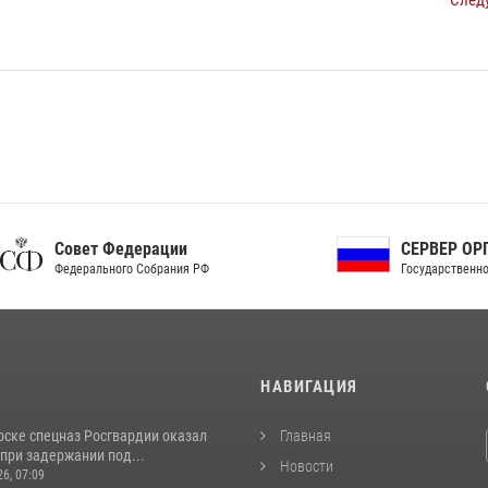
След
ет Федерации
СЕРВЕР ОРГАНОВ
рального Собрания РФ
Государственной власти РФ
И
НАВИГАЦИЯ
рске спецназ Росгвардии оказал
Главная
при задержании под...
Новости
26, 07:09