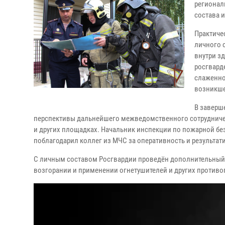
регионал
состава 
Практиче
личного 
внутри з
росгвард
слаженно
возникше
В заверш
перспективы дальнейшего межведомственного сотрудничест
и других площадках. Начальник инспекции по пожарной бе
поблагодарил коллег из МЧС за оперативность и результат
С личным составом Росгвардии проведён дополнительный
возгорании и применении огнетушителей и других противо