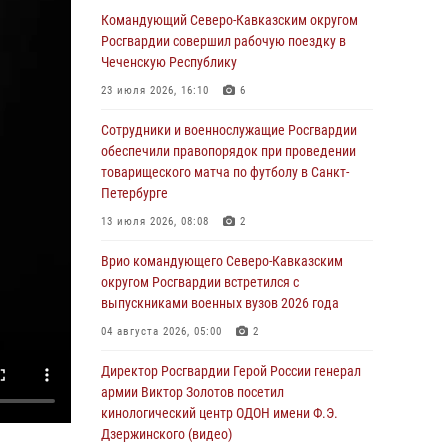
в новой музейной экспозиции белгородского
Командующий Северо-Кавказским округом
музея‑диорамы «Курская битва.
Росгвардии совершил рабочую поездку в
Белгородское направление»
Чеченскую Республику
06 августа 2026, 10:30
3
23 июля 2026, 16:10
6
Охрану общественного порядка и
Сотрудники и военнослужащие Росгвардии
безопасность на футбольном матче в Москве
обеспечили правопорядок при проведении
обеспечила Росгвардия (видео)
товарищеского матча по футболу в Санкт-
Петербурге
06 августа 2026, 10:13
1
13 июля 2026, 08:08
2
Подозреваемые в незаконном обороте
запрещенных веществ задержаны в
Врио командующего Северо-Кавказским
Дагестане при силовой поддержке
округом Росгвардии встретился с
Росгвардии
выпускниками военных вузов 2026 года
06 августа 2026, 09:00
04 августа 2026, 05:00
2
В Югре при силовой поддержке ОМОН
Директор Росгвардии Герой России генерал
Росгвардии задержаны подозреваемые в
армии Виктор Золотов посетил
страховом мошенничестве
кинологический центр ОДОН имени Ф.Э.
Дзержинского (видео)
06 августа 2026, 08:56
2
1