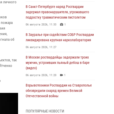
ии личного
В Санкт-Петербурге наряд Росгвардии
задержал правонарушителя, угрожавшего
ыков
подростку травматическим пистолетом
и пожара
06 августа 2026, 11:33
1
вия
ения,
В Зауралье при содействии СОБР Росгвардии
гнала об
ликвидирована крупная нарколаборатория
06 августа 2026, 11:27
В Москве росгвардейцы задержали троих
ектов, так
мужчин, устроивших пьяный дебош в баре
Ятченко
(видео)
06 августа 2026, 11:20
1
о
Взрывотехники Росгвардии на Ставрополье
обезвредили снаряд времен Великой
Отечественной войны
06 августа 2026, 11:15
ПОПУЛЯРНЫЕ НОВОСТИ
Подвиги героев‑росгвардейцев увековечили