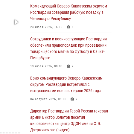
Москве (видео)
Командующий Северо-Кавказским округом
Росгвардии совершил рабочую поездку в
08 августа 2026, 14:10
3
1
Чеченскую Республику
В ЛНР росгвардейцы провели тренировку по
23 июля 2026, 16:10
6
единоборствам для юных воспитанников
спортивной школы
Сотрудники и военнослужащие Росгвардии
обеспечили правопорядок при проведении
08 августа 2026, 13:00
1
товарищеского матча по футболу в Санкт-
Петербурге
Сотрудники Росгвардии присоединились к
утренней разминке у стен музея истории
13 июля 2026, 08:08
2
космонавтики в Калуге
Врио командующего Северо-Кавказским
08 августа 2026, 09:29
2
округом Росгвардии встретился с
выпускниками военных вузов 2026 года
В Северо-Западном округе Росгвардии
продолжаются мероприятия в честь юбилея
04 августа 2026, 05:00
2
ведомства
Директор Росгвардии Герой России генерал
08 августа 2026, 09:03
1
армии Виктор Золотов посетил
кинологический центр ОДОН имени Ф.Э.
Росгвардейцы в ЛНР совершенствуют
Дзержинского (видео)
навыки тактической медицины с учетом