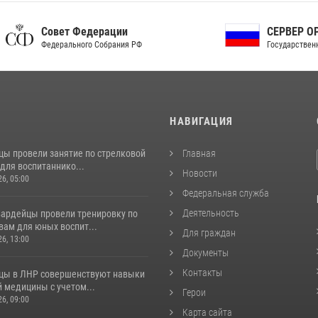
ет Федерации
СЕРВЕР ОРГАНОВ
рального Собрания РФ
Государственной власти РФ
И
НАВИГАЦИЯ
цы провели занятие по стрелковой
Главная
для воспитаннико...
Новости
26, 05:00
Федеральная служба
Деятельность
вардейцы провели тренировку по
вам для юных воспит...
Для граждан
26, 13:00
Документы
Контакты
цы в ЛНР совершенствуют навыки
 медицины с учетом...
Герои
26, 09:00
Карта сайта