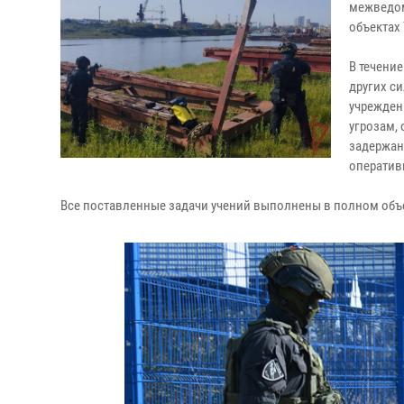
межведом
объектах 
В течени
других с
учрежден
угрозам,
задержан
оператив
Все поставленные задачи учений выполнены в полном объ