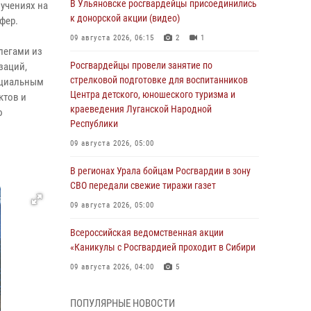
В Ульяновске росгвардейцы присоединились
учениях на
к донорской акции (видео)
фер.
09 августа 2026, 06:15
2
1
легами из
Росгвардейцы провели занятие по
заций,
стрелковой подготовке для воспитанников
нциальным
Центра детского, юношеского туризма и
ктов и
краеведения Луганской Народной
ю
Республики
09 августа 2026, 05:00
В регионах Урала бойцам Росгвардии в зону
СВО передали свежие тиражи газет
09 августа 2026, 05:00
Всероссийская ведомственная акции
«Каникулы с Росгвардией проходит в Сибири
09 августа 2026, 04:00
5
Росгвардейцы провели патриотическое
ПОПУЛЯРНЫЕ НОВОСТИ
занятие для детей на Поклонной горе в