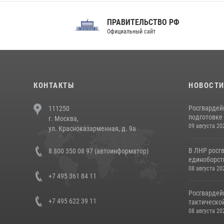
ПРАВИТЕЛЬСТВО РФ
Сов
Официальный сайт
Феде
КОНТАКТЫ
НОВОСТ
Росгвардей
111250
подготовке 
г. Москва,
09 августа 20
ул. Красноказарменная, д. 9а
В ЛНР росг
8 800 350 08 97 (автоинформатор)
единоборст
08 августа 20
+7 495 361 84 11
Росгвардей
+7 495 622 39 11
тактической
08 августа 20