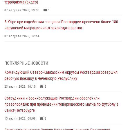
терроризма (видео)
07 августа 2026, 13:30
1
В Югре при содействии спецназа Росгвардии пресечено более 180
нарушений миграционного законодательства
07 августа 2026, 12:54
Тонувшего ребенка спас росгвардеец в Краснодарском крае
07 августа 2026, 12:37
ПОПУЛЯРНЫЕ НОВОСТИ
Юные гости из летних лагерей посетили кинологический центр
Командующий Северо-Кавказским округом Росгвардии совершил
Росгвардии (видео)
рабочую поездку в Чеченскую Республику
07 августа 2026, 12:20
3
1
23 июля 2026, 16:10
6
Ветеран войск правопорядка генерал-майор Иван Пияшев – герой
Сотрудники и военнослужащие Росгвардии обеспечили
выпуска «Легенды армии с Александром Маршалом»
правопорядок при проведении товарищеского матча по футболу в
07 августа 2026, 12:00
Санкт-Петербурге
Представители ФСБ России по Уральскому округу Росгвардии и
13 июля 2026, 08:08
2
ветераны военной контрразведки почтили память Николая