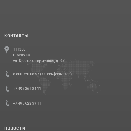
При силовой поддержке СОБР Росгвардии в Иркутской области
повели рейды по соблюдению миграционного законодательства
(видео)
30 июля 2026, 08:00
1
КОНТАКТЫ
В Челябинске росгвардейцы задержали злоумышленников,
111250
напавших на бригаду скорой помощи (видео)
г. Москва,
14 июля 2026, 12:20
1
ул. Красноказарменная, д. 9а
В Росгвардии прошла военно-научная конференция по обобщению
8 800 350 08 97 (автоинформатор)
боевого опыта
08 июля 2026, 07:01
+7 495 361 84 11
+7 495 622 39 11
НОВОСТИ