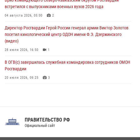
Врио командующего Северо-Кавказским округом Росгвардии
Кузнецова
встретился с выпускниками военных вузов 2026 года
07 августа 2026, 12:00
4
04 августа 2026, 05:00
2
Росгвардейцы пресекли попытку руферов подняться на крышу
Директор Росгвардии Герой России генерал армии Виктор Золотов
Смольного собора в Санкт-Петербурге (видео)
посетил кинологический центр ОДОН имени Ф.Э. Дзержинского
07 августа 2026, 11:34
3
1
(видео)
28 июля 2026, 16:50
1
В ОГВ(с) завершилась служебная командировка сотрудников ОМОН
Росгвардии
20 июля 2026, 09:25
3
Директор Росгвардии Герой России генерал армии Виктор Золотов
поздравил специалистов подразделений тыла с профессиональным
праздником
31 июля 2026, 21:01
ПРАВИТЕЛЬСТВО РФ
Праздник «Один день с Росгвардией» к 105-летию Центрального
Официальный сайт
округа прошел на Поклонной горе
18 июля 2026, 13:43
15
1