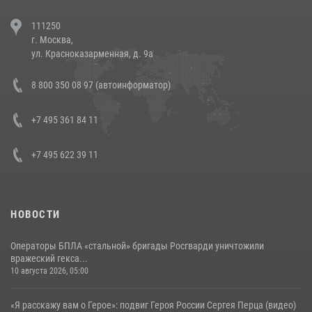
В Челябинске росгвардейцы задержали злоумышленников,
111250
напавших на бригаду скорой помощи (видео)
г. Москва,
14 июля 2026, 12:20
1
ул. Красноказарменная, д. 9а
В Нижнем Новгороде состоялось Всероссийское совещание-
8 800 350 08 97 (автоинформатор)
семинар по вопросам развития вневедомственной охраны
Росгвардии (видео)
+7 495 361 84 11
06 августа 2026, 14:47
10
1
+7 495 622 39 11
НОВОСТИ
Операторы БПЛА «стальной» бригады Росгварди уничтожили
вражеский гекса...
10 августа 2026, 05:00
«Я расскажу вам о Герое»: подвиг Героя России Сергея Перца (видео)