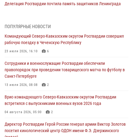
Делегация Росгвардии почтила память защитников Ленинграда
09 августа 2026, 11:12
6
«Я расскажу вам о Герое»: подвиг Героя России Сергея Перца
ПОПУЛЯРНЫЕ НОВОСТИ
(видео)
Командующий Северо-Кавказским округом Росгвардии совершил
09 августа 2026, 11:00
1
рабочую поездку в Чеченскую Республику
Росгвардейцы в зоне СВО передали подарки детям и помогли
23 июля 2026, 16:10
6
нуждающимся гражданам
Сотрудники и военнослужащие Росгвардии обеспечили
09 августа 2026, 09:00
правопорядок при проведении товарищеского матча по футболу в
Санкт-Петербурге
В Чеченской Республике пожарные расчеты Росгвардии и МЧС
отработали межведомственное взаимодействие
13 июля 2026, 08:08
2
09 августа 2026, 08:00
2
Врио командующего Северо-Кавказским округом Росгвардии
встретился с выпускниками военных вузов 2026 года
В Центральных регионах России продолжается ведомственная
акция «Каникулы с Росгвардией»
04 августа 2026, 05:00
2
09 августа 2026, 08:00
8
Директор Росгвардии Герой России генерал армии Виктор Золотов
посетил кинологический центр ОДОН имени Ф.Э. Дзержинского
(видео)