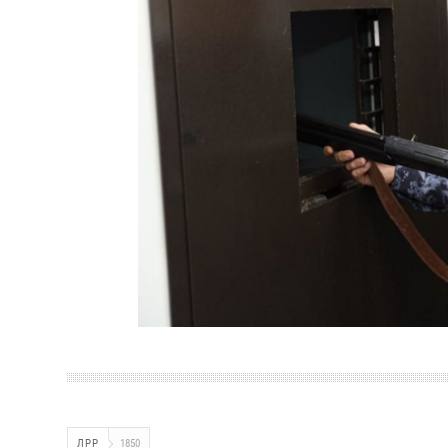
ЛРР
1850