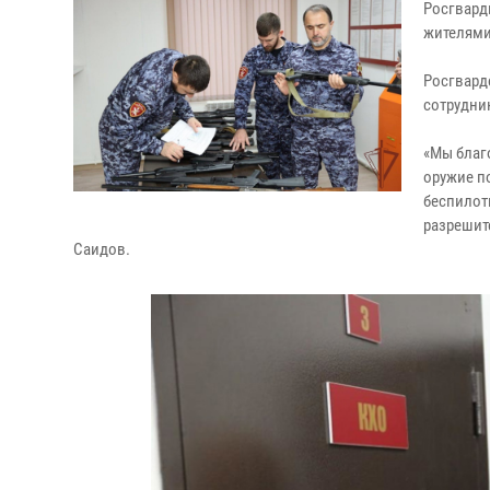
Росгвард
жителями
Росгвард
сотрудни
«Мы благ
оружие п
беспилот
разрешит
Саидов.