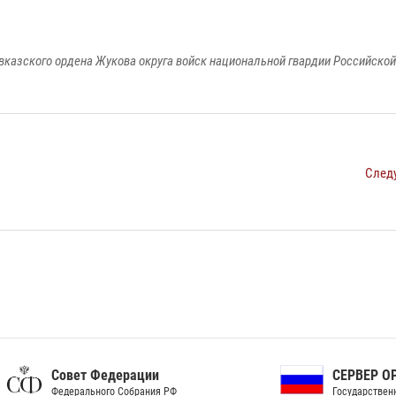
вказского ордена Жукова округа войск национальной гвардии Российско
След
ет Федерации
СЕРВЕР ОРГАНОВ
рального Собрания РФ
Государственной власти РФ