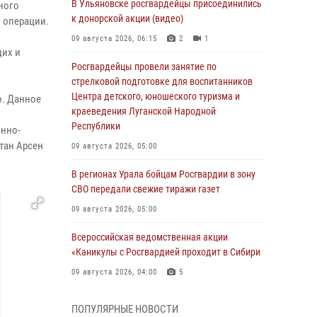
В Ульяновске росгвардейцы присоединились
ного
к донорской акции (видео)
 операции.
09 августа 2026, 06:15
2
1
щих и
Росгвардейцы провели занятие по
стрелковой подготовке для воспитанников
Центра детского, юношеского туризма и
о. Данное
краеведения Луганской Народной
Республики
онно-
тан Арсен
09 августа 2026, 05:00
В регионах Урала бойцам Росгвардии в зону
СВО передали свежие тиражи газет
09 августа 2026, 05:00
Всероссийская ведомственная акции
«Каникулы с Росгвардией проходит в Сибири
09 августа 2026, 04:00
5
Росгвардейцы провели патриотическое
ПОПУЛЯРНЫЕ НОВОСТИ
занятие для детей на Поклонной горе в