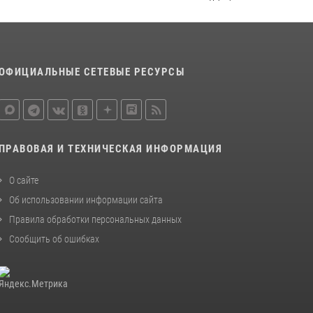
законодательства (видео)
30 июля 2026, 08:00
1
В Челябинске росгвардейцы задержали
ОФИЦИАЛЬНЫЕ СЕТЕВЫЕ РЕСУРСЫ
злоумышленников, напавших на бригаду
скорой помощи (видео)
14 июля 2026, 12:20
1
Состоялась рабочая встреча директора
ПРАВОВАЯ И ТЕХНИЧЕСКАЯ ИНФОРМАЦИЯ
Росгвардии Героя России генерала армии
Виктора Золотова с заместителем
О сайте
полномочного представителя Президента
Российской Федерации в Северо-Кавказском
Об использовании информации сайта
федеральном округе Виталием Кузнецовым
Правила обработки персональных данных
30 июля 2026, 15:35
4
Сообщить об ошибках