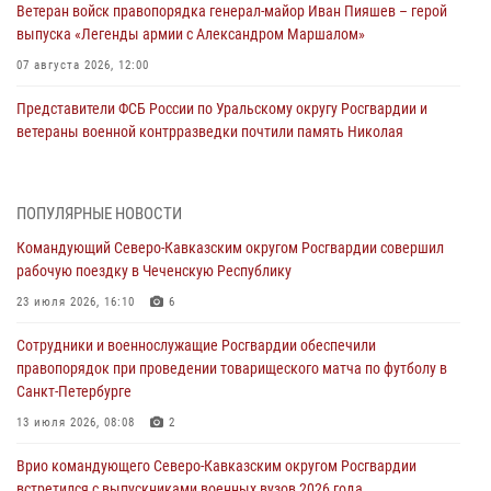
Ветеран войск правопорядка генерал-майор Иван Пияшев – герой
выпуска «Легенды армии с Александром Маршалом»
07 августа 2026, 12:00
Представители ФСБ России по Уральскому округу Росгвардии и
ветераны военной контрразведки почтили память Николая
Кузнецова
07 августа 2026, 12:00
4
ПОПУЛЯРНЫЕ НОВОСТИ
Росгвардейцы пресекли попытку руферов подняться на крышу
Командующий Северо-Кавказским округом Росгвардии совершил
Смольного собора в Санкт-Петербурге (видео)
рабочую поездку в Чеченскую Республику
07 августа 2026, 11:34
3
1
23 июля 2026, 16:10
6
В Курске росгвардейцы провели занятие по основам
Сотрудники и военнослужащие Росгвардии обеспечили
взрывобезопасности
правопорядок при проведении товарищеского матча по футболу в
07 августа 2026, 11:33
Санкт-Петербурге
Рэпер ST посетил раненых росгвардейцев в Главном военном
13 июля 2026, 08:08
2
клиническом госпитале ведомства
Врио командующего Северо-Кавказским округом Росгвардии
07 августа 2026, 11:18
2
встретился с выпускниками военных вузов 2026 года