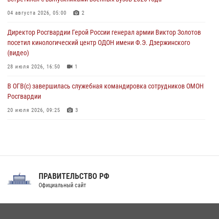
Патриотическая акция «Каникулы с Росгвардией» прошла в
04 августа 2026, 05:00
2
Воронеже
Директор Росгвардии Герой России генерал армии Виктор Золотов
07 августа 2026, 11:00
2
посетил кинологический центр ОДОН имени Ф.Э. Дзержинского
(видео)
28 июля 2026, 16:50
1
В ОГВ(с) завершилась служебная командировка сотрудников ОМОН
Росгвардии
20 июля 2026, 09:25
3
Директор Росгвардии Герой России генерал армии Виктор Золотов
поздравил специалистов подразделений тыла с профессиональным
праздником
31 июля 2026, 21:01
ПРАВИТЕЛЬСТВО РФ
Праздник «Один день с Росгвардией» к 105-летию Центрального
Официальный сайт
округа прошел на Поклонной горе
18 июля 2026, 13:43
15
1