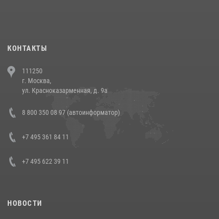
При силовой поддержке СОБР Росгвардии в Иркутской области
повели рейды по соблюдению миграционного законодательства
(видео)
30 июля 2026, 08:00
1
КОНТАКТЫ
В Челябинске росгвардейцы задержали злоумышленников,
111250
напавших на бригаду скорой помощи (видео)
г. Москва,
14 июля 2026, 12:20
1
ул. Красноказарменная, д. 9а
В Росгвардии прошла военно-научная конференция по обобщению
8 800 350 08 97 (автоинформатор)
боевого опыта
08 июля 2026, 07:01
+7 495 361 84 11
+7 495 622 39 11
НОВОСТИ