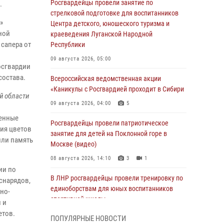
Росгвардейцы провели занятие по
я.
стрелковой подготовке для воспитанников
»
Центра детского, юношеского туризма и
ной
краеведения Луганской Народной
 сапера от
Республики
09 августа 2026, 05:00
осгвардии
состава.
Всероссийская ведомственная акции
«Каникулы с Росгвардией проходит в Сибири
й
области
09 августа 2026, 04:00
5
венные
Росгвардейцы провели патриотическое
ния цветов
занятие для детей на Поклонной горе в
или память
Москве (видео)
08 августа 2026, 14:10
3
1
ии по
В ЛНР росгвардейцы провели тренировку по
снарядов,
единоборствам для юных воспитанников
но-
спортивной школы
 и
етов.
08 августа 2026, 13:00
1
ПОПУЛЯРНЫЕ НОВОСТИ