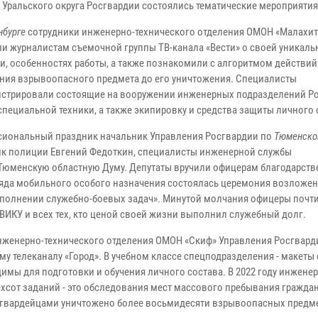
х Уральского округа Росгвардии состоялись тематические мероприяти
нбурге
сотрудники инженерно-технического отделения ОМОН «Малахит
ли журналистам съемочной группы ТВ-канала «Вести» о своей уникаль
и, особенностях работы, а также познакомили с алгоритмом действий
ния взрывоопасного предмета до его уничтожения. Специалисты
стрировали состоящие на вооружении инженерных подразделений Р
специальной техники, а также экипировку и средства защиты личного 
сиональный праздник начальник Управления Росгвардии по
Тюменско
к полиции Евгений Федоткин, специалисты инженерной службы
Тюменскую областную Думу. Депутаты вручили офицерам благодарст
тряда мобильного особого назначения состоялась церемония возложе
полнении служебно-боевых задач». Минутой молчания офицеры почт
ИКУ и всех тех, кто ценой своей жизни выполнил служебный долг.
нженерно-технического отделения ОМОН «Скиф» Управления Росгвард
у телеканалу «Город». В учебном классе спецподразделения - макеты 
мы для подготовки и обучения личного состава. В 2022 году инженер
сот заданий - это обследования мест массового пребывания граждан
сгвардейцами уничтожено более восьмидесяти взрывоопасных предм