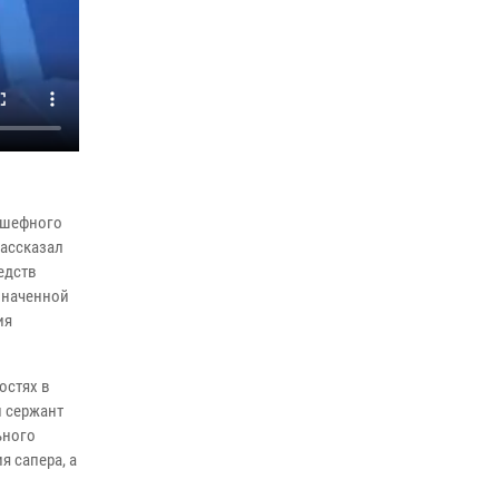
законодательства (видео)
30 июля 2026, 08:00
1
В Челябинске росгвардейцы задержали
злоумышленников, напавших на бригаду
скорой помощи (видео)
14 июля 2026, 12:20
1
Состоялась рабочая встреча директора
дшефного
Росгвардии Героя России генерала армии
рассказал
Виктора Золотова с заместителем
едств
полномочного представителя Президента
значенной
Российской Федерации в Северо-Кавказском
ия
федеральном округе Виталием Кузнецовым
30 июля 2026, 15:35
4
остях в
и сержант
ьного
 сапера, а