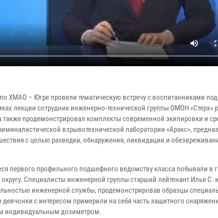
 по ХМАО – Югре провели тематическую встречу с воспитанниками по
мках лекции сотрудник инженерно-технической группы ОМОН «Стерх» 
а также продемонстрировал комплекты современной экипировки и ср
риминалистической взрывотехнической лаборатории «Аракс», предна
шествия с целью разведки, обнаружения, ликвидации и обезвреживан
ся первого профильного подшефного ведомству класса побывали в г
кругу. Специалисты инженерной группы старший лейтенант Илья С. 
ельностью инженерной службы, продемонстрировав образцы специал
евчонки с интересом примерили на себя часть защитного снаряжения
ым индивидуальным дозиметром.