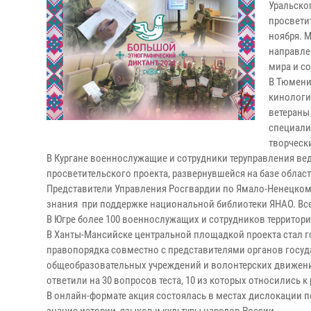
Уральско
просветит
ноября. 
направле
мира и со
В Тюмени
кинологи
ветераны
специали
творческ
В Кургане военнослужащие и сотрудники теруправления в
просветительского проекта, развернувшейся на базе облас
Представители Управления Росгвардии по Ямало-Ненецкому
знания при поддержке национальной библиотеки ЯНАО. Все
В Югре более 100 военнослужащих и сотрудников террито
В Ханты-Мансийске центральной площадкой проекта стал г
правопорядка совместно с представителями органов госуд
общеобразовательных учреждений и волонтерских движений
ответили на 30 вопросов теста, 10 из которых относились к
В онлайн-формате акция состоялась в местах дислокации 