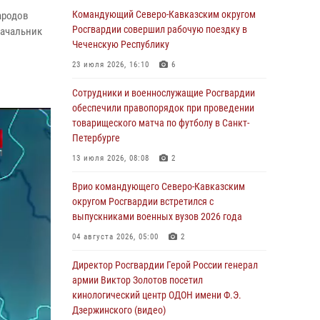
Иван Пияшев – герой выпуска «Легенды
Командующий Северо-Кавказским округом
ародов
армии с Александром Маршалом»
Росгвардии совершил рабочую поездку в
начальник
Чеченскую Республику
07 августа 2026, 12:00
23 июля 2026, 16:10
6
Представители ФСБ России по Уральскому
округу Росгвардии и ветераны военной
Сотрудники и военнослужащие Росгвардии
контрразведки почтили память Николая
обеспечили правопорядок при проведении
Кузнецова
товарищеского матча по футболу в Санкт-
Петербурге
07 августа 2026, 12:00
4
13 июля 2026, 08:08
2
Росгвардейцы пресекли попытку руферов
подняться на крышу Смольного собора в
Врио командующего Северо-Кавказским
Санкт-Петербурге (видео)
округом Росгвардии встретился с
выпускниками военных вузов 2026 года
07 августа 2026, 11:34
3
1
04 августа 2026, 05:00
2
В Курске росгвардейцы провели занятие по
основам взрывобезопасности
Директор Росгвардии Герой России генерал
армии Виктор Золотов посетил
07 августа 2026, 11:33
кинологический центр ОДОН имени Ф.Э.
Дзержинского (видео)
Рэпер ST посетил раненых росгвардейцев в