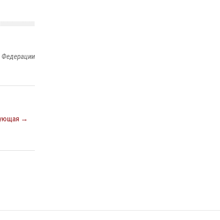
й Федерации
ующая →