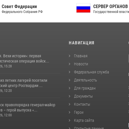
ет Федерации
СЕРВЕР ОРГАНОВ
рального Собрания РФ
Государственной власти РФ
И
НАВИГАЦИЯ
. Вехи истории»: первая
Главная
стическая операция войск...
Новости
26, 15:28
Федеральная служба
Деятельность
из летних лагерей посетили
кий центр Росгвардии ...
Для граждан
26, 12:20
Документы
Контакты
йск правопорядка генерал-майор
 – герой выпуска «...
Герои
26, 12:00
Карта сайта
Открытые данные