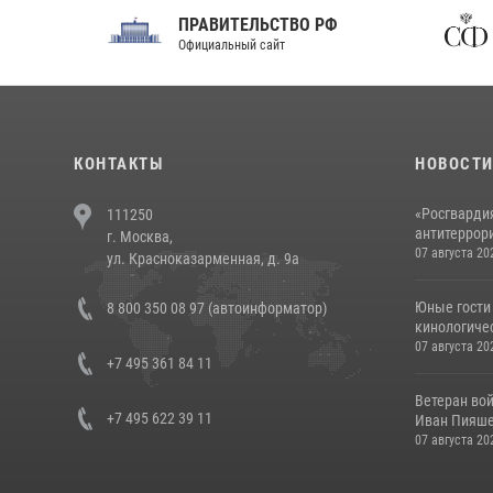
ПРАВИТЕЛЬСТВО РФ
Сов
Официальный сайт
Феде
КОНТАКТЫ
НОВОСТ
«Росгвардия
111250
антитеррори
г. Москва,
07 августа 20
ул. Красноказарменная, д. 9а
Юные гости 
8 800 350 08 97 (автоинформатор)
кинологичес
07 августа 20
+7 495 361 84 11
Ветеран во
+7 495 622 39 11
Иван Пияшев
07 августа 20