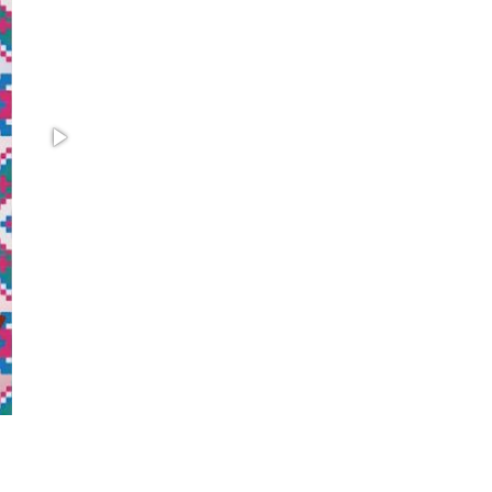
законодательства (видео)
30 июля 2026, 08:00
1
В Челябинске росгвардейцы задержали
злоумышленников, напавших на бригаду
скорой помощи (видео)
14 июля 2026, 12:20
1
В Росгвардии прошла военно-научная
конференция по обобщению боевого опыта
08 июля 2026, 07:01