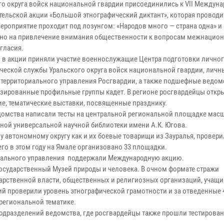
го округа войск национальной гвардии присоединились к VII Междун
ельской акции «Большой этнографический диктант», которая проводитс
Мероприятие проходит под лозунгом: «Народов много — страна одна» и
но на привлечение внимания общественности к вопросам межнацио
гласия.
 в акции приняли участие военнослужащие Центра подготовки личног
ческой службы Уральского округа войск национальной гвардии, личн
 территориального управления Росгвардии, а также подшефные ведом
зированные профильные группы кадет. В регионе росгвардейцы откр
ие, тематические выставки, посвященные празднику.
едомства написали тесты на центральной региональной площадке мас
тной универсальной научной библиотеки имени А.К. Югова.
 автономному округу как и их боевые товарищи из Зауралья, провери
го в этом году на Ямале организовано 33 площадки.
риального управления поддержали Международную акцию.
осударственный Музей природы и человека. В очном формате стражи
арственной власти, общественных и религиозных организаций, учащ
 проверили уровень этнографической грамотности и за отведенные 
 региональной тематике.
подразделений ведомства, где росгвардейцы также прошли тестирован