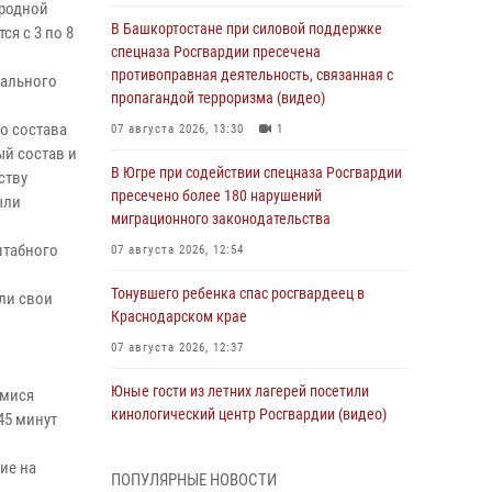
ародной
В Башкортостане при силовой поддержке
я с 3 по 8
спецназа Росгвардии пресечена
противоправная деятельность, связанная с
нального
пропагандой терроризма (видео)
о состава
07 августа 2026, 13:30
1
ый состав и
В Югре при содействии спецназа Росгвардии
ству
пресечено более 180 нарушений
ыли
миграционного законодательства
штабного
07 августа 2026, 12:54
Тонувшего ребенка спас росгвардеец в
ли свои
Краснодарском крае
07 августа 2026, 12:37
Юные гости из летних лагерей посетили
имися
кинологический центр Росгвардии (видео)
45 минут
07 августа 2026, 12:20
3
1
ие на
ПОПУЛЯРНЫЕ НОВОСТИ
Ветеран войск правопорядка генерал-майор