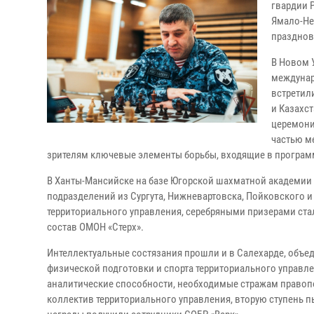
гвардии 
Ямало-Не
празднов
В Новом 
междунар
встретил
и Казахс
церемони
частью м
зрителям ключевые элементы борьбы, входящие в програм
В Ханты-Мансийске на базе Югорской шахматной академии
подразделений из Сургута, Нижневартовска, Пойковского 
территориального управления, серебряными призерами ста
состав ОМОН «Стерх».
Интеллектуальные состязания прошли и в Салехарде, объе
физической подготовки и спорта территориального управл
аналитические способности, необходимые стражам правопо
коллектив территориального управления, вторую ступень 