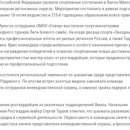
Российской Федерации провели спортивные состязания в Ханты-Манс
нецком автономных округах. Мероприятия состоялись в рамках подго
анию 10-летия ведомства и 215-й годовщины образования войск прав
Уренгое сотрудники ОМОН «Север» выступили соорганизаторами
одного турнира Лиги боевого самбо. На ковре дворца спорта «Звездн
ись профессиональные атлеты из разных регионов России, а также Та
тана. Врио командира отряда мобильного особого назначения принял у
и награждения победителей и пожелал спортсменам новых достижен
ероприятия стал мастер-класс от росгвардейцев, которые продемонст
му их профессиональной подготовки.
 состоялся региональный чемпионат по шахматам среди представите
и Радужного. По итогам встреч золотые медали завоевала команда
ли сотрудники вневедомственной охраны, а замкнул тройку лидеров 
динив росгвардейцев из различных подразделений Ямала. Начальник
ения Росгвардии майор Сергей Тураев отметил, что шахматы развиваю
рядка в служебной деятельности. Первое место в командном зачете 
пьедестала заняли представители вневедомственной охраны, а бронзо