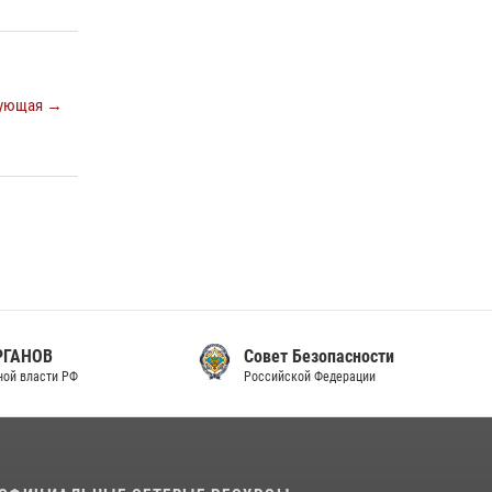
законодательства (видео)
30 июля 2026, 08:00
1
В Челябинске росгвардейцы задержали
ующая →
злоумышленников, напавших на бригаду
скорой помощи (видео)
14 июля 2026, 12:20
1
В Росгвардии прошла военно-научная
конференция по обобщению боевого опыта
08 июля 2026, 07:01
Совет Безопасности
Российской Федерации