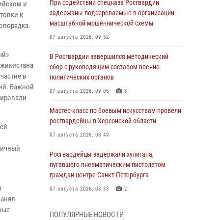
При содействии спецназа Росгвардии
ийском и
задержаны подозреваемые в организации
товки к
масштабной мошеннической схемы
опорядка.
07 августа 2026, 09:52
ый»
В Росгвардии завершился методический
джикистана
сбор с руководящим составом военно-
частие в
политических органов
ий. Важной
07 августа 2026, 09:05
3
рировали
Мастер-класс по боевым искусствам провели
росгвардейцы в Херсонской области
лей
07 августа 2026, 08:49
личный
Росгвардейцы задержали хулигана,
пугавшего пневматическим пистолетом
граждан центре Санкт-Петербурга
т
07 августа 2026, 08:33
2
занял
В центре Москвы росгвардейцы задержали
вые
ПОПУЛЯРНЫЕ НОВОСТИ
мужчину, пытавшегося проникнуть на