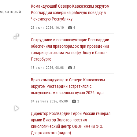
охраняемый объект через крышу (видео)
Командующий Северо-Кавказским округом
м, который
Росгвардии совершил рабочую поездку в
07 августа 2026, 08:04
1
Чеченскую Республику
Представители Росгвардии и руководство
23 июля 2026, 16:10
6
Свердловского творческого союза
журналистов обсудили вопросы
Сотрудники и военнослужащие Росгвардии
взаимодействия
обеспечили правопорядок при проведении
товарищеского матча по футболу в Санкт-
07 августа 2026, 08:00
2
Петербурге
Для подразделений Росгвардии,
13 июля 2026, 08:08
2
принимающих участие в специальной
военной операции, переданы специальные
Врио командующего Северо-Кавказским
автомобили
округом Росгвардии встретился с
выпускниками военных вузов 2026 года
07 августа 2026, 07:53
4
04 августа 2026, 05:00
2
При содействии СОБР Росгвардии в
Иркутской области задержаны
Директор Росгвардии Герой России генерал
подозреваемые в коммерческом подкупе
армии Виктор Золотов посетил
(видео)
кинологический центр ОДОН имени Ф.Э.
Дзержинского (видео)
07 августа 2026, 07:51
1