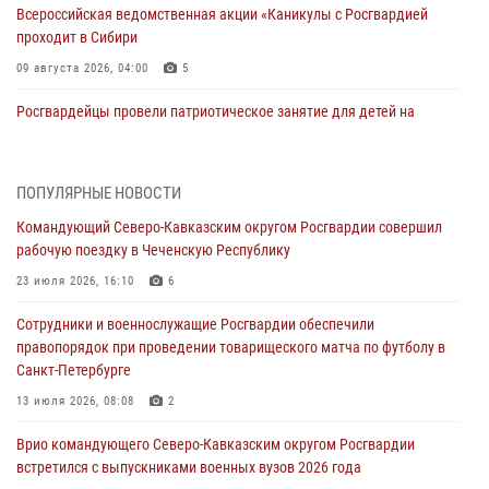
Всероссийская ведомственная акции «Каникулы с Росгвардией
проходит в Сибири
09 августа 2026, 04:00
5
Росгвардейцы провели патриотическое занятие для детей на
Поклонной горе в Москве (видео)
08 августа 2026, 14:10
3
1
ПОПУЛЯРНЫЕ НОВОСТИ
В ЛНР росгвардейцы провели тренировку по единоборствам для
Командующий Северо-Кавказским округом Росгвардии совершил
юных воспитанников спортивной школы
рабочую поездку в Чеченскую Республику
08 августа 2026, 13:00
1
23 июля 2026, 16:10
6
Сотрудники Росгвардии присоединились к утренней разминке у
Сотрудники и военнослужащие Росгвардии обеспечили
стен музея истории космонавтики в Калуге
правопорядок при проведении товарищеского матча по футболу в
08 августа 2026, 09:29
2
Санкт-Петербурге
В Северо-Западном округе Росгвардии продолжаются мероприятия
13 июля 2026, 08:08
2
в честь юбилея ведомства
Врио командующего Северо-Кавказским округом Росгвардии
08 августа 2026, 09:03
1
встретился с выпускниками военных вузов 2026 года