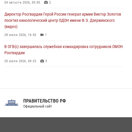
Росгвардейцы в ЛНР совершенствуют навыки тактической
04 августа 2026, 05:00
2
медицины с учетом опыта СВО
Директор Росгвардии Герой России генерал армии Виктор Золотов
08 августа 2026, 09:00
2
посетил кинологический центр ОДОН имени Ф.Э. Дзержинского
(видео)
28 июля 2026, 16:50
1
В ОГВ(с) завершилась служебная командировка сотрудников ОМОН
Росгвардии
20 июля 2026, 09:25
3
Директор Росгвардии Герой России генерал армии Виктор Золотов
поздравил специалистов подразделений тыла с профессиональным
праздником
31 июля 2026, 21:01
ПРАВИТЕЛЬСТВО РФ
Праздник «Один день с Росгвардией» к 105-летию Центрального
Официальный сайт
округа прошел на Поклонной горе
18 июля 2026, 13:43
15
1
При силовой поддержке СОБР Росгвардии в Иркутской области