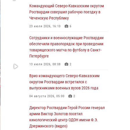
Росгвардейцы провели выставку вооружения
Командующий Северо-Кавказским округом
для участников сбора «Гвардеец» в Пензе
Росгвардии совершил рабочую поездку в
(видео)
Чеченскую Республику
06 августа 2026, 12:00
2
1
23 июля 2026, 16:10
6
В Курске росгвардейцы приняли участие в
Сотрудники и военнослужащие Росгвардии
митинге, посвященном второй годовщине
обеспечили правопорядок при проведении
вторжения ВСУ на территорию области
товарищеского матча по футболу в Санкт-
Петербурге
06 августа 2026, 11:56
4
13 июля 2026, 08:08
2
В Санкт-Петербурге наряд Росгвардии
задержал правонарушителя, угрожавшего
Врио командующего Северо-Кавказским
подростку травматическим пистолетом
округом Росгвардии встретился с
выпускниками военных вузов 2026 года
06 августа 2026, 11:33
1
04 августа 2026, 05:00
2
В Зауралье при содействии СОБР Росгвардии
ликвидирована крупная нарколаборатория
Директор Росгвардии Герой России генерал
армии Виктор Золотов посетил
06 августа 2026, 11:27
кинологический центр ОДОН имени Ф.Э.
Дзержинского (видео)
В Москве росгвардейцы задержали троих