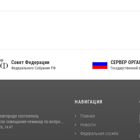
ет Федерации
СЕРВЕР ОРГАНОВ
рального Собрания РФ
Государственной власти РФ
И
НАВИГАЦИЯ
овгороде состоялось
Главная
ое совещание-семинар по вопро...
Новости
26, 14:47
Федеральная служба