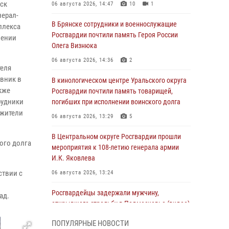
йск
06 августа 2026, 14:47
10
1
нерал-
В Брянске сотрудники и военнослужащие
плекса
Росгвардии почтили память Героя России
нении
Олега Визнюка
06 августа 2026, 14:36
2
теля
овник в
В кинологическом центре Уральского округа
кже
Росгвардии почтили память товарищей,
рудники
погибших при исполнении воинского долга
 жители
06 августа 2026, 13:29
5
В Центральном округе Росгвардии прошли
ого долга
мероприятия к 108‑летию генерала армии
И.К. Яковлева
ствии с
06 августа 2026, 13:24
Росгвардейцы задержали мужчину,
ад.
открывшего стрельбу в Подмосковье (видео)
06 августа 2026, 12:35
1
ПОПУЛЯРНЫЕ НОВОСТИ