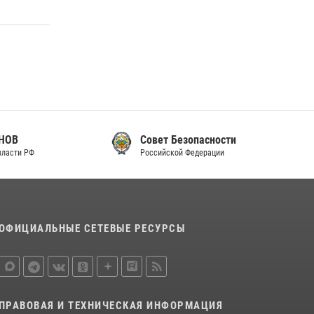
законодательства (видео)
30 июля 2026, 08:00
1
В Челябинске росгвардейцы задержали
злоумышленников, напавших на бригаду
скорой помощи (видео)
14 июля 2026, 12:20
1
В Росгвардии прошла военно-научная
Совет Безопасности
конференция по обобщению боевого опыта
Российской Федерации
08 июля 2026, 07:01
ОФИЦИАЛЬНЫЕ СЕТЕВЫЕ РЕСУРСЫ
ПРАВОВАЯ И ТЕХНИЧЕСКАЯ ИНФОРМАЦИЯ