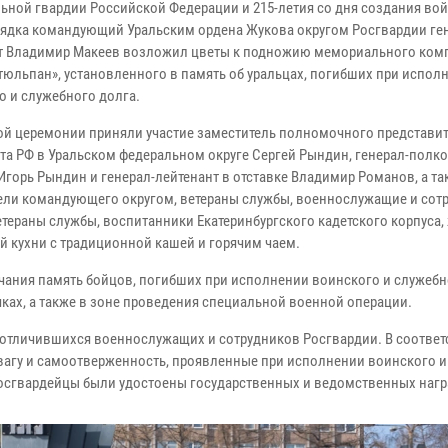
ьной гвардии Российской Федерации и 215-летия со дня создания во
ядка командующий Уральским ордена Жукова округом Росгвардии ге
т Владимир Макеев возложил цветы к подножию мемориального ком
тюльпан», установленного в память об уральцах, погибших при испол
о и служебного долга.
ой церемонии приняли участие заместитель полномочного представи
та РФ в Уральском федеральном округе Сергей Рындин, генерал-полк
 Игорь Рындин и генерал-лейтенант в отставке Владимир Романов, а та
ели командующего округом, ветераны службы, военнослужащие и сот
тераны службы, воспитанники Екатеринбургского кадетского корпуса,
ой кухни с традиционной кашей и горячим чаем.
чания память бойцов, погибших при исполнении воинского и служебн
очках, а также в зоне проведения специальной военной операции.
тличившихся военнослужащих и сотрудников Росгвардии. В соответ
вагу и самоотверженность, проявленные при исполнении воинского и
росгвардейцы были удостоены государственных и ведомственных нагр