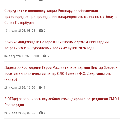
Росгвардейцы в ЛНР совершенствуют навыки тактической
Сотрудники и военнослужащие Росгвардии обеспечили
медицины с учетом опыта СВО
правопорядок при проведении товарищеского матча по футболу в
08 августа 2026, 09:00
2
Санкт-Петербурге
В Кабардино-Балкарии сотрудники Росгвардии провели турнир по
13 июля 2026, 08:08
2
настольному теннису ко Дню физкультурника
Врио командующего Северо-Кавказским округом Росгвардии
08 августа 2026, 07:00
встретился с выпускниками военных вузов 2026 года
Военнослужащие Софринской бригады Росгвардии встретились с
04 августа 2026, 05:00
2
участником патриотического проекта «Дорогой Ломоносова —
Директор Росгвардии Герой России генерал армии Виктор Золотов
дорогой к Победе в СВО» (видео)
посетил кинологический центр ОДОН имени Ф.Э. Дзержинского
08 августа 2026, 07:00
2
1
(видео)
28 июля 2026, 16:50
1
В ОГВ(с) завершилась служебная командировка сотрудников ОМОН
Росгвардии
20 июля 2026, 09:25
3
Директор Росгвардии Герой России генерал армии Виктор Золотов