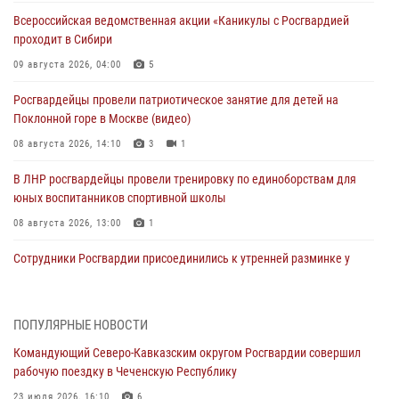
Всероссийская ведомственная акции «Каникулы с Росгвардией
проходит в Сибири
09 августа 2026, 04:00
5
Росгвардейцы провели патриотическое занятие для детей на
Поклонной горе в Москве (видео)
08 августа 2026, 14:10
3
1
В ЛНР росгвардейцы провели тренировку по единоборствам для
юных воспитанников спортивной школы
08 августа 2026, 13:00
1
Сотрудники Росгвардии присоединились к утренней разминке у
стен музея истории космонавтики в Калуге
08 августа 2026, 09:29
2
ПОПУЛЯРНЫЕ НОВОСТИ
В Северо-Западном округе Росгвардии продолжаются мероприятия
Командующий Северо-Кавказским округом Росгвардии совершил
в честь юбилея ведомства
рабочую поездку в Чеченскую Республику
08 августа 2026, 09:03
1
23 июля 2026, 16:10
6