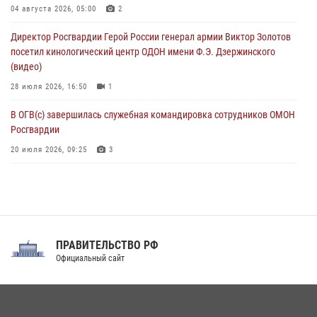
04 августа 2026, 05:00
2
Росгвардейцы пресекли попытку руферов подняться на крышу
Директор Росгвардии Герой России генерал армии Виктор Золотов
Смольного собора в Санкт-Петербурге (видео)
посетил кинологический центр ОДОН имени Ф.Э. Дзержинского
07 августа 2026, 11:34
3
1
(видео)
28 июля 2026, 16:50
1
В ОГВ(с) завершилась служебная командировка сотрудников ОМОН
Росгвардии
20 июля 2026, 09:25
3
Директор Росгвардии Герой России генерал армии Виктор Золотов
поздравил специалистов подразделений тыла с профессиональным
праздником
31 июля 2026, 21:01
ПРАВИТЕЛЬСТВО РФ
Праздник «Один день с Росгвардией» к 105-летию Центрального
Официальный сайт
округа прошел на Поклонной горе
18 июля 2026, 13:43
15
1