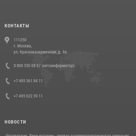
При силовой поддержке СОБР Росгвардии в Иркутской области
повели рейды по соблюдению миграционного законодательства
(видео)
30 июля 2026, 08:00
1
КОНТАКТЫ
В Челябинске росгвардейцы задержали злоумышленников,
111250
напавших на бригаду скорой помощи (видео)
г. Москва,
14 июля 2026, 12:20
1
ул. Красноказарменная, д. 9а
В Росгвардии прошла военно-научная конференция по обобщению
8 800 350 08 97 (автоинформатор)
боевого опыта
08 июля 2026, 07:01
+7 495 361 84 11
+7 495 622 39 11
НОВОСТИ
«Росгвардия. Вехи истории»: первая антитеррористическая операция