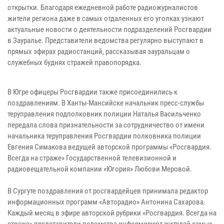
открытки. Благодаря ежедневной работе радиожурналистов
жители региона даже в самых отдаленных его уголках узнают
актуальные новости о деятельности подразделений Росгвардии
в Зауралье. Представители ведомства регулярно выступают в
прямых эфирах радиостанций, рассказывая зауральцам о
служебных буднях стражей правопорядка.
В Югре офицеры Росгвардии также присоединились к
поздравлениям. В Ханты-Мансийске начальник пресс-службы
теруправления подполковник полиции Наталья Васильченко
передала слова признательности за сотрудничество от имени
начальника теруправления Росгвардии полковника полиции
Евгения Симакова ведущей авторской программы «Росгвардия.
Всегда на страже» Государственной телевизионной и
радиовещательной компании «Югория» Любови Меровой.
В Сургуте поздравления от росгвардейцев принимала редактор
информационных программ «Авторадио» Антонина Сахарова.
Каждый месяц в эфире авторской рубрики «Росгвардия. Всегда на
страже» представители ведомства информируют жителей самых