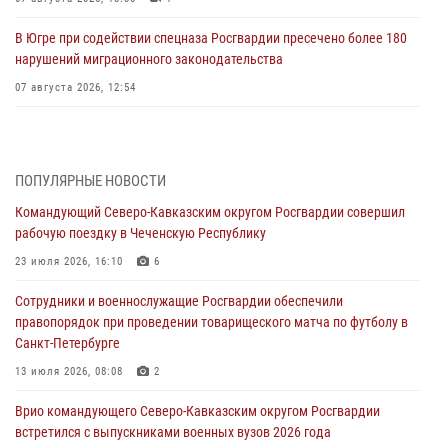
В Югре при содействии спецназа Росгвардии пресечено более 180
нарушений миграционного законодательства
07 августа 2026, 12:54
Тонувшего ребенка спас росгвардеец в Краснодарском крае
07 августа 2026, 12:37
ПОПУЛЯРНЫЕ НОВОСТИ
Юные гости из летних лагерей посетили кинологический центр
Командующий Северо-Кавказским округом Росгвардии совершил
Росгвардии (видео)
рабочую поездку в Чеченскую Республику
07 августа 2026, 12:20
3
1
23 июля 2026, 16:10
6
Ветеран войск правопорядка генерал-майор Иван Пияшев – герой
Сотрудники и военнослужащие Росгвардии обеспечили
выпуска «Легенды армии с Александром Маршалом»
правопорядок при проведении товарищеского матча по футболу в
07 августа 2026, 12:00
Санкт-Петербурге
Представители ФСБ России по Уральскому округу Росгвардии и
13 июля 2026, 08:08
2
ветераны военной контрразведки почтили память Николая
Врио командующего Северо-Кавказским округом Росгвардии
Кузнецова
встретился с выпускниками военных вузов 2026 года
07 августа 2026, 12:00
4