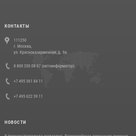
При силовой поддержке СОБР Росгвардии в Иркутской области
повели рейды по соблюдению миграционного законодательства
(видео)
30 июля 2026, 08:00
1
КОНТАКТЫ
В Челябинске росгвардейцы задержали злоумышленников,
111250
напавших на бригаду скорой помощи (видео)
г. Москва,
14 июля 2026, 12:20
1
ул. Красноказарменная, д. 9а
В Росгвардии прошла военно-научная конференция по обобщению
8 800 350 08 97 (автоинформатор)
боевого опыта
08 июля 2026, 07:01
+7 495 361 84 11
+7 495 622 39 11
НОВОСТИ
В Нижнем Новгороде состоялось Всероссийское совещание-семинар