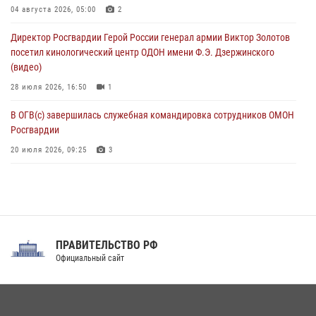
108‑летию генерала армии И.К. Яковлева
04 августа 2026, 05:00
2
06 августа 2026, 13:24
Директор Росгвардии Герой России генерал армии Виктор Золотов
посетил кинологический центр ОДОН имени Ф.Э. Дзержинского
Росгвардейцы задержали мужчину, открывшего стрельбу в
(видео)
Подмосковье (видео)
28 июля 2026, 16:50
1
06 августа 2026, 12:35
1
В ОГВ(с) завершилась служебная командировка сотрудников ОМОН
Росгвардии
20 июля 2026, 09:25
3
Директор Росгвардии Герой России генерал армии Виктор Золотов
поздравил специалистов подразделений тыла с профессиональным
праздником
31 июля 2026, 21:01
ПРАВИТЕЛЬСТВО РФ
Праздник «Один день с Росгвардией» к 105-летию Центрального
Официальный сайт
округа прошел на Поклонной горе
18 июля 2026, 13:43
15
1