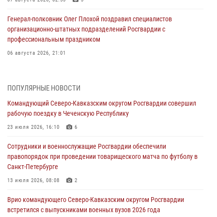
Генерал-полковник Олег Плохой поздравил специалистов
организационно-штатных подразделений Росгвардии с
профессиональным праздником
06 августа 2026, 21:01
В Нижнем Новгороде состоялось Всероссийское совещание-
семинар по вопросам развития вневедомственной охраны
ПОПУЛЯРНЫЕ НОВОСТИ
Росгвардии (видео)
Командующий Северо-Кавказским округом Росгвардии совершил
06 августа 2026, 14:47
10
1
рабочую поездку в Чеченскую Республику
В Брянске сотрудники и военнослужащие Росгвардии почтили
23 июля 2026, 16:10
6
память Героя России Олега Визнюка
Сотрудники и военнослужащие Росгвардии обеспечили
06 августа 2026, 14:36
2
правопорядок при проведении товарищеского матча по футболу в
Санкт-Петербурге
В кинологическом центре Уральского округа Росгвардии почтили
память товарищей, погибших при исполнении воинского долга
13 июля 2026, 08:08
2
06 августа 2026, 13:29
5
Врио командующего Северо-Кавказским округом Росгвардии
встретился с выпускниками военных вузов 2026 года
В Центральном округе Росгвардии прошли мероприятия к