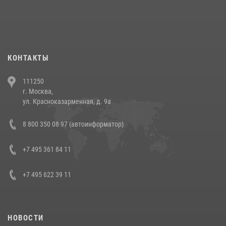
При силовой поддержке СОБР Росгвардии в Иркутской области
повели рейды по соблюдению миграционного законодательства
(видео)
30 июля 2026, 08:00
1
КОНТАКТЫ
В Челябинске росгвардейцы задержали злоумышленников,
111250
напавших на бригаду скорой помощи (видео)
г. Москва,
14 июля 2026, 12:20
1
ул. Красноказарменная, д. 9а
В Росгвардии прошла военно-научная конференция по обобщению
8 800 350 08 97 (автоинформатор)
боевого опыта
08 июля 2026, 07:01
+7 495 361 84 11
+7 495 622 39 11
НОВОСТИ