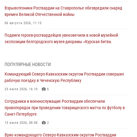
Взрывотехники Росгвардии на Ставрополье обезвредили снаряд
времен Великой Отечественной войны
06 августа 2026, 11:15
Подвиги героев‑росгвардейцев увековечили в новой музейной
экспозиции белгородского музея‑диорамы «Курская битва.
Белгородское направление»
06 августа 2026, 10:30
3
ПОПУЛЯРНЫЕ НОВОСТИ
Охрану общественного порядка и безопасность на футбольном
Командующий Северо-Кавказским округом Росгвардии совершил
матче в Москве обеспечила Росгвардия (видео)
рабочую поездку в Чеченскую Республику
06 августа 2026, 10:13
1
23 июля 2026, 16:10
6
Подозреваемые в незаконном обороте запрещенных веществ
Сотрудники и военнослужащие Росгвардии обеспечили
задержаны в Дагестане при силовой поддержке Росгвардии
правопорядок при проведении товарищеского матча по футболу в
06 августа 2026, 09:00
Санкт-Петербурге
В Югре при силовой поддержке ОМОН Росгвардии задержаны
13 июля 2026, 08:08
2
подозреваемые в страховом мошенничестве
Врио командующего Северо-Кавказским округом Росгвардии