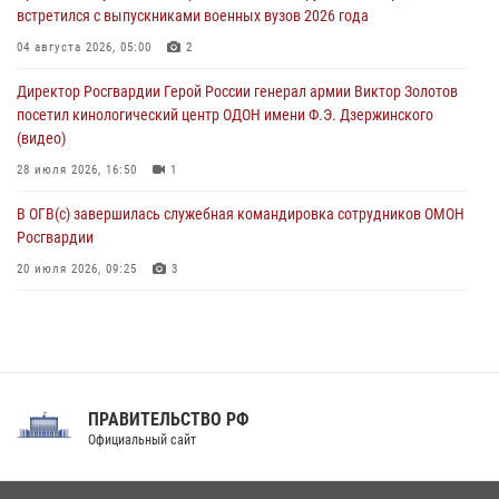
06 августа 2026, 08:56
2
1
встретился с выпускниками военных вузов 2026 года
Офицер СОБР Росгвардии выступил на окружном юнармейском
04 августа 2026, 05:00
2
форуме в Астрахани
Директор Росгвардии Герой России генерал армии Виктор Золотов
06 августа 2026, 08:27
3
посетил кинологический центр ОДОН имени Ф.Э. Дзержинского
(видео)
28 июля 2026, 16:50
1
В ОГВ(с) завершилась служебная командировка сотрудников ОМОН
Росгвардии
20 июля 2026, 09:25
3
Директор Росгвардии Герой России генерал армии Виктор Золотов
поздравил специалистов подразделений тыла с профессиональным
праздником
31 июля 2026, 21:01
ПРАВИТЕЛЬСТВО РФ
Праздник «Один день с Росгвардией» к 105-летию Центрального
Официальный сайт
округа прошел на Поклонной горе
18 июля 2026, 13:43
15
1