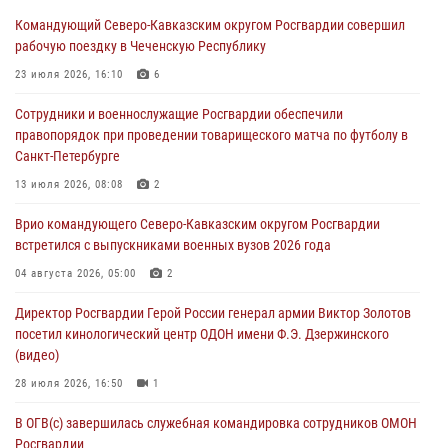
В ЛНР росгвардейцы провели тренировку по единоборствам для
Командующий Северо-Кавказским округом Росгвардии совершил
юных воспитанников спортивной школы
рабочую поездку в Чеченскую Республику
08 августа 2026, 13:00
1
23 июля 2026, 16:10
6
Сотрудники Росгвардии присоединились к утренней разминке у
Сотрудники и военнослужащие Росгвардии обеспечили
стен музея истории космонавтики в Калуге
правопорядок при проведении товарищеского матча по футболу в
08 августа 2026, 09:29
2
Санкт-Петербурге
В Северо-Западном округе Росгвардии продолжаются мероприятия
13 июля 2026, 08:08
2
в честь юбилея ведомства
Врио командующего Северо-Кавказским округом Росгвардии
08 августа 2026, 09:03
1
встретился с выпускниками военных вузов 2026 года
Росгвардейцы в ЛНР совершенствуют навыки тактической
04 августа 2026, 05:00
2
медицины с учетом опыта СВО
Директор Росгвардии Герой России генерал армии Виктор Золотов
08 августа 2026, 09:00
2
посетил кинологический центр ОДОН имени Ф.Э. Дзержинского
(видео)
28 июля 2026, 16:50
1
В ОГВ(с) завершилась служебная командировка сотрудников ОМОН
Росгвардии