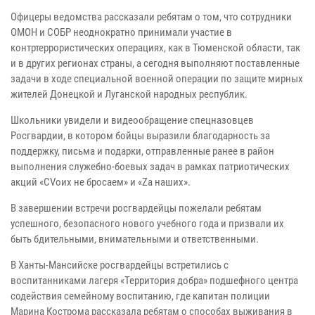
Офицеры ведомства рассказали ребятам о том, что сотрудники
ОМОН и СОБР неоднократно принимали участие в
контртеррористических операциях, как в Тюменской области, так
и в других регионах страны, а сегодня выполняют поставленные
задачи в ходе специальной военной операции по защите мирных
жителей Донецкой и Луганской народных республик.
Школьники увидели и видеообращение спецназовцев
Росгвардии, в котором бойцы выразили благодарность за
поддержку, письма и подарки, отправленные ранее в район
выполнения служебно-боевых задач в рамках патриотических
акций «СVоих не бросаем» и «Zа наших».
В завершении встречи росгвардейцы пожелали ребятам
успешного, безопасного нового учебного года и призвали их
быть бдительными, внимательными и ответственными.
В Ханты-Мансийске росгвардейцы встретились с
воспитанниками лагеря «Территория добра» подшефного центра
содействия семейному воспитанию, где капитан полиции
Марина Кострома рассказала ребятам о способах выживания в