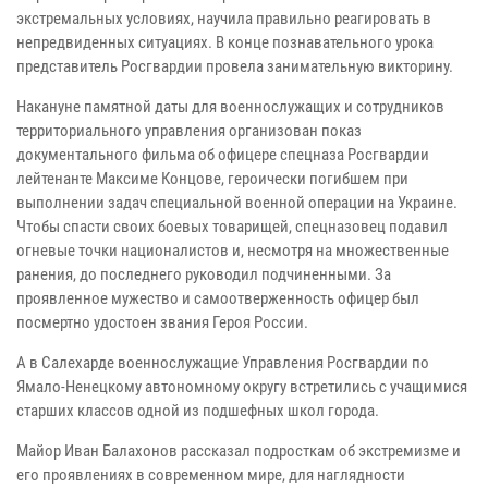
экстремальных условиях, научила правильно реагировать в
непредвиденных ситуациях. В конце познавательного урока
представитель Росгвардии провела занимательную викторину.
Накануне памятной даты для военнослужащих и сотрудников
территориального управления организован показ
документального фильма об офицере спецназа Росгвардии
лейтенанте Максиме Концове, героически погибшем при
выполнении задач специальной военной операции на Украине.
Чтобы спасти своих боевых товарищей, спецназовец подавил
огневые точки националистов и, несмотря на множественные
ранения, до последнего руководил подчиненными. За
проявленное мужество и самоотверженность офицер был
посмертно удостоен звания Героя России.
А в Салехарде военнослужащие Управления Росгвардии по
Ямало-Ненецкому автономному округу встретились с учащимися
старших классов одной из подшефных школ города.
Майор Иван Балахонов рассказал подросткам об экстремизме и
его проявлениях в современном мире, для наглядности