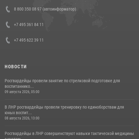
Состоялась рабочая встреча директора Росгвардии Героя России
8 800 350 08 97 (автоинформатор)
генерала армии Виктора Золотова с заместителем полномочного
представителя Президента Российской Федерации в Северо-
Кавказском федеральном округе Виталием Кузнецовым
+7 495 361 84 11
30 июля 2026, 15:35
4
+7 495 622 39 11
НОВОСТИ
Росгвардейцы провели занятие по стрелковой подготовке для
воспитаннико...
09 августа 2026, 05:00
В ЛНР росгвардейцы провели тренировку по единоборствам для
юных воспит...
08 августа 2026, 13:00
Росгвардейцы в ЛНР совершенствуют навыки тактической медицины