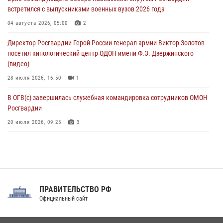
08 августа 2026, 13:00
1
встретился с выпускниками военных вузов 2026 года
Сотрудники Росгвардии присоединились к утренней разминке у
04 августа 2026, 05:00
2
стен музея истории космонавтики в Калуге
Директор Росгвардии Герой России генерал армии Виктор Золотов
08 августа 2026, 09:29
2
посетил кинологический центр ОДОН имени Ф.Э. Дзержинского
(видео)
28 июля 2026, 16:50
1
В ОГВ(с) завершилась служебная командировка сотрудников ОМОН
Росгвардии
20 июля 2026, 09:25
3
Директор Росгвардии Герой России генерал армии Виктор Золотов
поздравил специалистов подразделений тыла с профессиональным
праздником
31 июля 2026, 21:01
ПРАВИТЕЛЬСТВО РФ
Праздник «Один день с Росгвардией» к 105-летию Центрального
Официальный сайт
округа прошел на Поклонной горе
18 июля 2026, 13:43
15
1