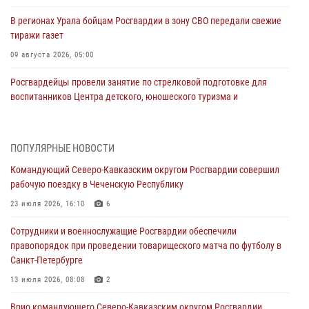
В регионах Урала бойцам Росгвардии в зону СВО передали свежие
тиражи газет
09 августа 2026, 05:00
Росгвардейцы провели занятие по стрелковой подготовке для
воспитанников Центра детского, юношеского туризма и
краеведения Луганской Народной Республики
09 августа 2026, 05:00
ПОПУЛЯРНЫЕ НОВОСТИ
Всероссийская ведомственная акции «Каникулы с Росгвардией
Командующий Северо-Кавказским округом Росгвардии совершил
проходит в Сибири
рабочую поездку в Чеченскую Республику
09 августа 2026, 04:00
5
23 июля 2026, 16:10
6
Росгвардейцы провели патриотическое занятие для детей на
Сотрудники и военнослужащие Росгвардии обеспечили
Поклонной горе в Москве (видео)
правопорядок при проведении товарищеского матча по футболу в
08 августа 2026, 14:10
3
1
Санкт-Петербурге
В ЛНР росгвардейцы провели тренировку по единоборствам для
13 июля 2026, 08:08
2
юных воспитанников спортивной школы
Врио командующего Северо-Кавказским округом Росгвардии