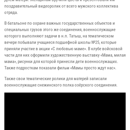
поздравительный видеоролик от всего мужского коллектива
отряда.
В батальоне по охране важных государственных объектов и
специальных грузов этого же соединения, военнослужащие
которого выполняют задачи в н.п. Татыш, на тематическом
вечере побывали учащиеся подшефной школы №25, которые
приняли участие в акции «С любовью маме». В клубе войсковой
части для них оформили художественную выставку «Мама, милая
мама», рисунки для которой принесли дети военнослужащих.
Также подросткам показали фильм «Мамы просто ждут нас».
Также свои тематические ролики для матерей записали
военнослужащие снежинского полка озёрского соединения.