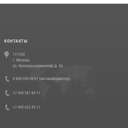
18 июля 2026, 13:43
15
1
При силовой поддержке СОБР Росгвардии в Иркутской области
повели рейды по соблюдению миграционного законодательства
(видео)
30 июля 2026, 08:00
1
КОНТАКТЫ
В Челябинске росгвардейцы задержали злоумышленников,
111250
напавших на бригаду скорой помощи (видео)
г. Москва,
14 июля 2026, 12:20
1
ул. Красноказарменная, д. 9а
В Росгвардии прошла военно-научная конференция по обобщению
8 800 350 08 97 (автоинформатор)
боевого опыта
08 июля 2026, 07:01
+7 495 361 84 11
+7 495 622 39 11