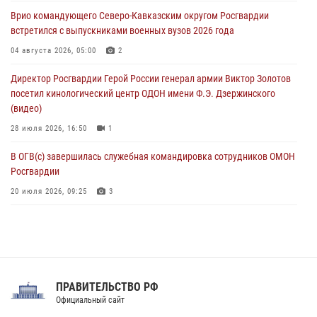
клиническом госпитале ведомства
Врио командующего Северо-Кавказским округом Росгвардии
07 августа 2026, 11:18
2
встретился с выпускниками военных вузов 2026 года
В Ставрополе офицеры Росгвардии стали участниками пресс-
04 августа 2026, 05:00
2
конференции по вопросам в сфере оборота оружия
Директор Росгвардии Герой России генерал армии Виктор Золотов
07 августа 2026, 11:00
посетил кинологический центр ОДОН имени Ф.Э. Дзержинского
(видео)
28 июля 2026, 16:50
1
В ОГВ(с) завершилась служебная командировка сотрудников ОМОН
Росгвардии
20 июля 2026, 09:25
3
Директор Росгвардии Герой России генерал армии Виктор Золотов
поздравил специалистов подразделений тыла с профессиональным
праздником
31 июля 2026, 21:01
ПРАВИТЕЛЬСТВО РФ
Праздник «Один день с Росгвардией» к 105-летию Центрального
Официальный сайт
округа прошел на Поклонной горе