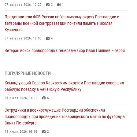
07 августа 2026, 12:20
3
1
Представители ФСБ России по Уральскому округу Росгвардии и
ветераны военной контрразведки почтили память Николая
Кузнецова
07 августа 2026, 12:00
4
Ветеран войск правопорядка генерал-майор Иван Пияшев – герой
выпуска «Легенды армии с Александром Маршалом»
07 августа 2026, 12:00
ПОПУЛЯРНЫЕ НОВОСТИ
Росгвардейцы пресекли попытку руферов подняться на крышу
Командующий Северо-Кавказским округом Росгвардии совершил
Смольного собора в Санкт-Петербурге (видео)
рабочую поездку в Чеченскую Республику
07 августа 2026, 11:34
3
1
23 июля 2026, 16:10
6
В Курске росгвардейцы провели занятие по основам
Сотрудники и военнослужащие Росгвардии обеспечили
взрывобезопасности
правопорядок при проведении товарищеского матча по футболу в
07 августа 2026, 11:33
Санкт-Петербурге
Рэпер ST посетил раненых росгвардейцев в Главном военном
13 июля 2026, 08:08
2