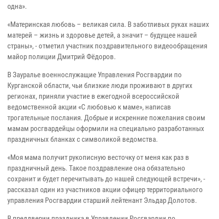
одна».
«Материнская любовь – великая сила. В заботливых руках наших
матерей – жизнь и здоровье детей, а значит – будущее нашей
страны», - отметил участник поздравительного видеообращения
майор полиции Дмитрий Фёдоров.
В Зауралье военнослужащие Управления Росгвардии по
Курганской области, чьи близкие люди проживают в других
регионах, приняли участие в ежегодной всероссийской
ведомственной акции «С любовью к маме», написав
трогательные послания. Добрые и искренние пожелания своим
мамам росгвардейцы оформили на специально разработанных
праздничных бланках с символикой ведомства.
«Моя мама получит рукописную весточку от меня как раз в
праздничный день. Такое поздравление она обязательно
сохранит и будет перечитывать до нашей следующей встречи», -
рассказал один из участников акции офицер территориального
управления Росгвардии старший лейтенант Эльдар Долотов.
В преддверии праздника в Управлении Росгвардии по