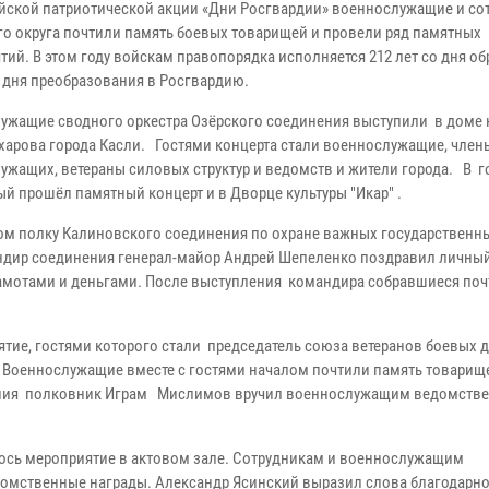
йской патриотической акции «Дни Росгвардии» военнослужащие и со
го округа почтили память боевых товарищей и провели ряд памятных
тий. В этом году войскам правопорядка исполняется 212 лет со дня о
о дня преобразования в Росгвардию.
ужащие сводного оркестра Озёрского соединения выступили в доме 
харова города Касли. Гостями концерта стали военнослужащие, член
ужащих, ветераны силовых структур и ведомств и жители города. В г
ый прошёл памятный концерт и в Дворце культуры "Икар" .
ом полку Калиновского соединения по охране важных государственн
андир соединения генерал-майор Андрей Шепеленко поздравил личный
амотами и деньгами. После выступления командира собравшиеся по
ятие, гостями которого стали председатель союза ветеранов боевых 
. Военнослужащие вместе с гостями началом почтили память товари
нения полковник Играм Мислимов вручил военнослужащим ведомств
лось мероприятие в актовом зале. Сотрудникам и военнослужащим
домственные награды. Александр Ясинский выразил слова благодарн