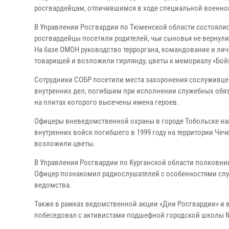
росгвардейцам, отличившимся в ходе специальной военной
В Управлении Росгвардии по Тюменской области состоялис
росгвардейцы посетили родителей, чьи сыновья не вернул
На базе ОМОН руководство терроргана, командование и ли
товарищей и возложили гирлянду, цветы к мемориалу «Бо
Сотрудники СОБР посетили места захоронения сослуживце
внутренних дел, погибшим при исполнении служебных обяза
на плитах которого высечены имена героев.
Офицеры вневедомственной охраны в городе Тобольске на
внутренних войск погибшего в 1999 году на территории Че
возложили цветы.
В Управления Росгвардии по Курганской области полковник
Офицер познакомил радиослушателей с особенностями служ
ведомства.
Также в рамках ведомственной акции «Дни Росгвардии» и 
побеседовал с активистами подшефной городской школы №