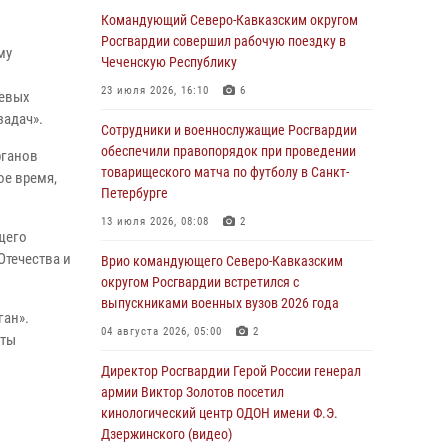
Командующий Северо-Кавказским округом
Юные гости из летних лагерей посетили
Росгвардии совершил рабочую поездку в
му
кинологический центр Росгвардии (видео)
Чеченскую Республику
07 августа 2026, 12:20
3
1
23 июля 2026, 16:10
6
оевых
задач».
Ветеран войск правопорядка генерал-майор
Сотрудники и военнослужащие Росгвардии
Иван Пияшев – герой выпуска «Легенды
обеспечили правопорядок при проведении
рганов
армии с Александром Маршалом»
товарищеского матча по футболу в Санкт-
ое время,
Петербурге
07 августа 2026, 12:00
13 июля 2026, 08:08
2
щего
Представители ФСБ России по Уральскому
Отечества и
округу Росгвардии и ветераны военной
Врио командующего Северо-Кавказским
контрразведки почтили память Николая
округом Росгвардии встретился с
Кузнецова
выпускниками военных вузов 2026 года
ган».
07 августа 2026, 12:00
4
04 августа 2026, 05:00
2
уты
Росгвардейцы пресекли попытку руферов
Директор Росгвардии Герой России генерал
подняться на крышу Смольного собора в
армии Виктор Золотов посетил
Санкт-Петербурге (видео)
кинологический центр ОДОН имени Ф.Э.
Дзержинского (видео)
07 августа 2026, 11:34
3
1