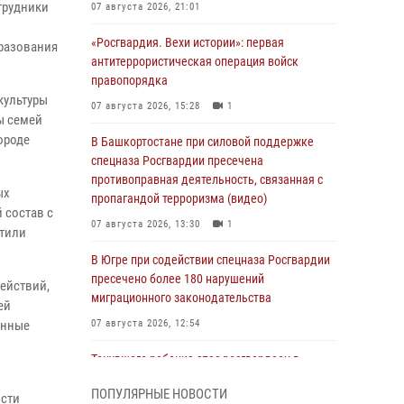
трудники
07 августа 2026, 21:01
«Росгвардия. Вехи истории»: первая
бразования
антитеррористическая операция войск
правопорядка
культуры
07 августа 2026, 15:28
1
ы семей
ороде
В Башкортостане при силовой поддержке
спецназа Росгвардии пресечена
противоправная деятельность, связанная с
ых
пропагандой терроризма (видео)
 состав с
07 августа 2026, 13:30
1
чтили
В Югре при содействии спецназа Росгвардии
пресечено более 180 нарушений
действий,
миграционного законодательства
щей
енные
07 августа 2026, 12:54
Тонувшего ребенка спас росгвардеец в
Краснодарском крае
ПОПУЛЯРНЫЕ НОВОСТИ
ости
07 августа 2026, 12:37