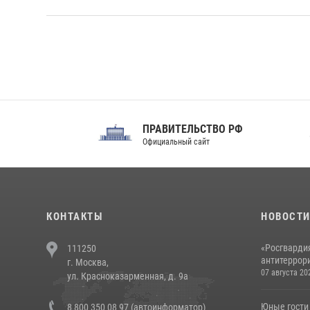
ПРАВИТЕЛЬСТВО РФ
Сов
Официальный сайт
Феде
КОНТАКТЫ
НОВОСТ
«Росгвардия
111250
антитеррори
г. Москва,
07 августа 20
ул. Красноказарменная, д. 9а
Юные гости 
8 800 350 08 97 (автоинформатор)