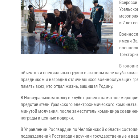
Всеросси
Уральско
мероприя
и 7 лет с
Военносл
имени За
военносл
Трёхгорн
В головн
объектов и специальных грузов в актовом зале клуба ком
праздником и наградил отличившихся военнослужащих гр
память всех, кто отдал жизнь, защищая Родину.
В Новоуральском полку в клубе провели памятное меропри
представители Уральского электрохимического комбината
минутой молчания, после заместитель командира соеди
награды и ценные подарки.
В Управлении Росгвардии по Челябинской области состоя
подразделений Росгвардии вручили государственные и ве