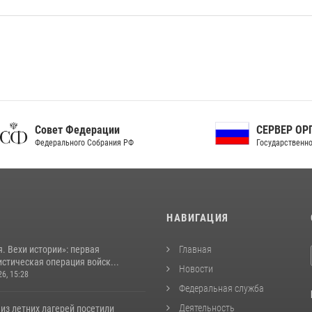
ет Федерации
СЕРВЕР ОРГАНОВ
рального Собрания РФ
Государственной власти РФ
И
НАВИГАЦИЯ
. Вехи истории»: первая
Главная
стическая операция войск...
Новости
26, 15:28
Федеральная служба
Деятельность
из летних лагерей посетили