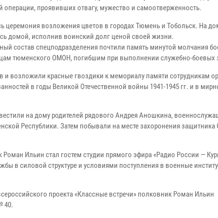
 операции, проявивших отвагу, мужество и самоотверженность.
ь церемония возложения цветов в городах Тюмень и Тобольск. На до
ись домой, исполнив воинский долг ценой своей жизни.
чный состав спецподразделения почтили память минутой молчания б
йцам тюменского ОМОН, погибшим при выполнении служебно-боевых 
в и возложили красные гвоздики к мемориалу памяти сотрудникам о
нностей в годы Великой Отечественной войны 1941-1945 гг. и в мирн
вестили на дому родителей рядового Андрея Аношкина, военнослужа
ченской Республики. Затем побывали на месте захоронения защитника 
 Роман Ильин стал гостем студии прямого эфира «Радио России — Кур
бы в силовой структуре и условиями поступления в военные инстит
всероссийского проекта «Классные встречи» полковник Роман Ильин
 40.