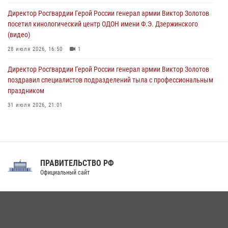
09 августа 2026, 07:00
Директор Росгвардии Герой России генерал армии Виктор Золотов
посетил кинологический центр ОДОН имени Ф.Э. Дзержинского
(видео)
28 июля 2026, 16:50
1
Директор Росгвардии Герой России генерал армии Виктор Золотов
поздравил специалистов подразделений тыла с профессиональным
праздником
31 июля 2026, 21:01
В ОГВ(с) завершилась служебная командировка сотрудников ОМОН
Росгвардии
20 июля 2026, 09:25
3
ПРАВИТЕЛЬСТВО РФ
Праздник «Один день с Росгвардией» к 105-летию Центрального
Официальный сайт
округа прошел на Поклонной горе
18 июля 2026, 13:43
15
1
При силовой поддержке СОБР Росгвардии в Иркутской области
повели рейды по соблюдению миграционного законодательства