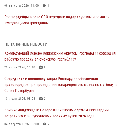
09 августа 2026, 11:00
1
Росгвардейцы в зоне СВО передали подарки детям и помогли
нуждающимся гражданам
09 августа 2026, 09:00
В Чеченской Республике пожарные расчеты Росгвардии и МЧС
ПОПУЛЯРНЫЕ НОВОСТИ
отработали межведомственное взаимодействие
Командующий Северо-Кавказским округом Росгвардии совершил
09 августа 2026, 08:00
2
рабочую поездку в Чеченскую Республику
В Центральных регионах России продолжается ведомственная
23 июля 2026, 16:10
6
акция «Каникулы с Росгвардией»
Сотрудники и военнослужащие Росгвардии обеспечили
09 августа 2026, 08:00
8
правопорядок при проведении товарищеского матча по футболу в
Санкт-Петербурге
Лучшие футбольные команды Южного округа Росгвардии
определили на Кубани
13 июля 2026, 08:08
2
09 августа 2026, 07:00
Врио командующего Северо-Кавказским округом Росгвардии
встретился с выпускниками военных вузов 2026 года
В Кузбассе росгвардейцы помогли вернуть горожанке пропавшую
мать
04 августа 2026, 05:00
2