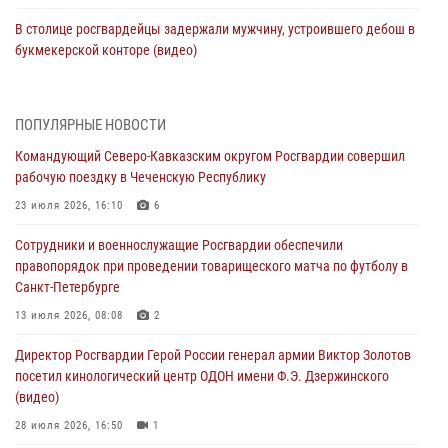
В столице росгвардейцы задержали мужчину, устроившего дебош в
букмекерской конторе (видео)
05 августа 2026, 13:25
1
В Удмуртии при силовой поддержке спецназа Росгвардии
ПОПУЛЯРНЫЕ НОВОСТИ
задержаны подозреваемые в мошенничестве под видом оказания
Командующий Северо-Кавказским округом Росгвардии совершил
оздоровительных услуг (видео)
рабочую поездку в Чеченскую Республику
05 августа 2026, 13:20
1
1
23 июля 2026, 16:10
6
В Москве дети сотрудников и военнослужащих Росгвардии
Сотрудники и военнослужащие Росгвардии обеспечили
посетили мастер-класс по художественной гимнастике
правопорядок при проведении товарищеского матча по футболу в
05 августа 2026, 13:00
3
Санкт-Петербурге
Офицеры Росгвардии и ветераны войск правопорядка почтили
13 июля 2026, 08:08
2
память генерала армии Ивана Кирилловича Яковлева
Директор Росгвардии Герой России генерал армии Виктор Золотов
05 августа 2026, 12:40
6
посетил кинологический центр ОДОН имени Ф.Э. Дзержинского
(видео)
Росгвардейцы приняли участие в акции «Волна памяти»,
посвящённой 83‑й годовщине освобождения Белгорода от
28 июля 2026, 16:50
1
немецко‑фашистских захватчиков