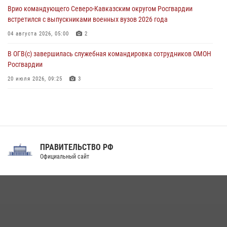
Врио командующего Северо-Кавказским округом Росгвардии
05 августа 2026, 12:13
1
встретился с выпускниками военных вузов 2026 года
04 августа 2026, 05:00
2
В ОГВ(с) завершилась служебная командировка сотрудников ОМОН
Росгвардии
20 июля 2026, 09:25
3
Директор Росгвардии Герой России генерал армии Виктор Золотов
поздравил специалистов подразделений тыла с профессиональным
праздником
31 июля 2026, 21:01
ПРАВИТЕЛЬСТВО РФ
Праздник «Один день с Росгвардией» к 105-летию Центрального
Официальный сайт
округа прошел на Поклонной горе
18 июля 2026, 13:43
15
1
При силовой поддержке СОБР Росгвардии в Иркутской области
повели рейды по соблюдению миграционного законодательства
(видео)