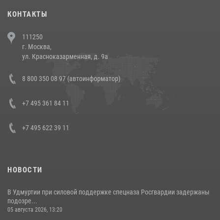
30 июля 2026, 08:00
1
КОНТАКТЫ
В Челябинске росгвардейцы задержали злоумышленников,
111250
напавших на бригаду скорой помощи (видео)
г. Москва,
14 июля 2026, 12:20
1
ул. Красноказарменная, д. 9а
В Росгвардии прошла военно-научная конференция по обобщению
8 800 350 08 97 (автоинформатор)
боевого опыта
08 июля 2026, 07:01
+7 495 361 84 11
+7 495 622 39 11
НОВОСТИ
В Удмуртии при силовой поддержке спецназа Росгвардии задержаны
подозре...
05 августа 2026, 13:20