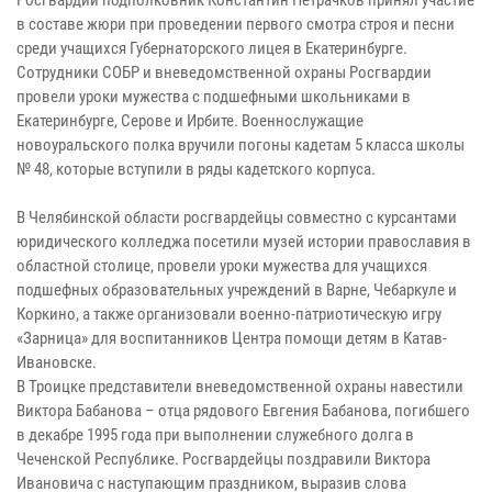
в составе жюри при проведении первого смотра строя и песни
среди учащихся Губернаторского лицея в Екатеринбурге.
Сотрудники СОБР и вневедомственной охраны Росгвардии
провели уроки мужества с подшефными школьниками в
Екатеринбурге, Серове и Ирбите. Военнослужащие
новоуральского полка вручили погоны кадетам 5 класса школы
№ 48, которые вступили в ряды кадетского корпуса.
В Челябинской области росгвардейцы совместно с курсантами
юридического колледжа посетили музей истории православия в
областной столице, провели уроки мужества для учащихся
подшефных образовательных учреждений в Варне, Чебаркуле и
Коркино, а также организовали военно-патриотическую игру
«Зарница» для воспитанников Центра помощи детям в Катав-
Ивановске.
В Троицке представители вневедомственной охраны навестили
Виктора Бабанова – отца рядового Евгения Бабанова, погибшего
в декабре 1995 года при выполнении служебного долга в
Чеченской Республике. Росгвардейцы поздравили Виктора
Ивановича с наступающим праздником, выразив слова