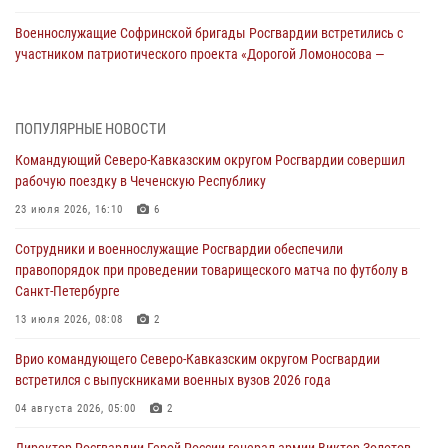
Военнослужащие Софринской бригады Росгвардии встретились с
участником патриотического проекта «Дорогой Ломоносова —
дорогой к Победе в СВО» (видео)
08 августа 2026, 07:00
2
1
ПОПУЛЯРНЫЕ НОВОСТИ
В Кабардино-Балкарии сотрудники Росгвардии провели турнир по
Командующий Северо-Кавказским округом Росгвардии совершил
настольному теннису ко Дню физкультурника
рабочую поездку в Чеченскую Республику
08 августа 2026, 07:00
23 июля 2026, 16:10
6
Росгвардейцы обеспечили безопасность «Поезда Победы» в
Сотрудники и военнослужащие Росгвардии обеспечили
Кузбассе
правопорядок при проведении товарищеского матча по футболу в
08 августа 2026, 07:00
Санкт-Петербурге
ОМОН «Ойрат» Управления Росгвардии по Республике Калмыкия
13 июля 2026, 08:08
2
исполнилось 20 лет
Врио командующего Северо-Кавказским округом Росгвардии
08 августа 2026, 07:00
встретился с выпускниками военных вузов 2026 года
В Москве росгвардейцы оказали помощь медикам и девушке с
04 августа 2026, 05:00
2
ограниченными возможностями здоровья (видео)
Директор Росгвардии Герой России генерал армии Виктор Золотов