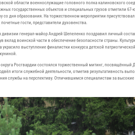
овской области военнослужащие головного полка калиновского сое
ажных государственных объектов и специальных грузов отметили 67-
у со дня образования. На торжественном мероприятии присутствовал
 почетные гости, представители духовенства.
 дивизии генерал-майор Андрей Шепеленко поздравил личный соста
ув вклад воинской части в обеспечение безопасности страны. Культур
а украсило выступление финалистки конкурса детской патриотическо
куниной.
о округа Росгвардии состоялся торжественный митинг, посвящённый 
одвёл итоги служебной деятельности, отметив результативность вып
ния службы на перспективу. Отличившимся специалистам за высокие 