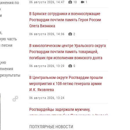
динения по
06 августа 2026, 14:47
10
1
ю
В Брянске сотрудники и военнослужащие
и
Росгвардии почтили память Героя России
Олега Визнюка
в,
06 августа 2026, 14:36
2
ную часть
й песни
В кинологическом центре Уральского округа
Росгвардии почтили память товарищей,
погибших при исполнении воинского долга
Дню
06 августа 2026, 13:29
5
олнения
результаты
В Центральном округе Росгвардии прошли
мероприятия к 108‑летию генерала армии
И.К. Яковлева
06 августа 2026, 13:24
Росгвардейцы задержали мужчину,
открывшего стрельбу в Подмосковье (видео)
06 августа 2026, 12:35
1
ПОПУЛЯРНЫЕ НОВОСТИ