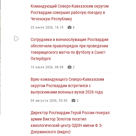
Росгвардейцы провели выставку вооружения
Командующий Северо-Кавказским округом
для участников сбора «Гвардеец» в Пензе
Росгвардии совершил рабочую поездку в
(видео)
Чеченскую Республику
06 августа 2026, 12:00
2
1
23 июля 2026, 16:10
6
В Курске росгвардейцы приняли участие в
Сотрудники и военнослужащие Росгвардии
митинге, посвященном второй годовщине
обеспечили правопорядок при проведении
вторжения ВСУ на территорию области
товарищеского матча по футболу в Санкт-
Петербурге
06 августа 2026, 11:56
4
13 июля 2026, 08:08
2
В Санкт-Петербурге наряд Росгвардии
задержал правонарушителя, угрожавшего
Врио командующего Северо-Кавказским
подростку травматическим пистолетом
округом Росгвардии встретился с
выпускниками военных вузов 2026 года
06 августа 2026, 11:33
1
04 августа 2026, 05:00
2
В Зауралье при содействии СОБР Росгвардии
ликвидирована крупная нарколаборатория
Директор Росгвардии Герой России генерал
армии Виктор Золотов посетил
06 августа 2026, 11:27
кинологический центр ОДОН имени Ф.Э.
Дзержинского (видео)
В Москве росгвардейцы задержали троих