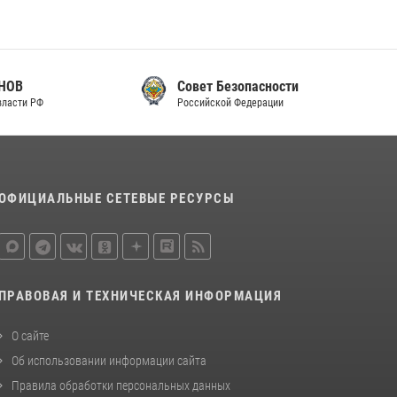
законодательства (видео)
30 июля 2026, 08:00
1
В Челябинске росгвардейцы задержали
Совет Безопасности
злоумышленников, напавших на бригаду
Российской Федерации
скорой помощи (видео)
14 июля 2026, 12:20
1
В Росгвардии прошла военно-научная
конференция по обобщению боевого опыта
ОФИЦИАЛЬНЫЕ СЕТЕВЫЕ РЕСУРСЫ
08 июля 2026, 07:01
ПРАВОВАЯ И ТЕХНИЧЕСКАЯ ИНФОРМАЦИЯ
О сайте
Об использовании информации сайта
Правила обработки персональных данных