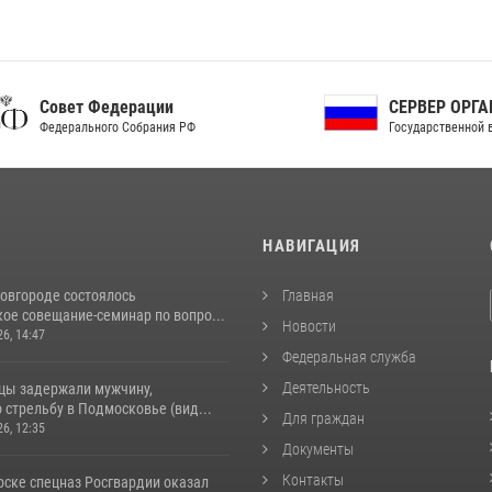
ет Федерации
СЕРВЕР ОРГАНОВ
рального Собрания РФ
Государственной власти РФ
И
НАВИГАЦИЯ
овгороде состоялось
Главная
ое совещание-семинар по вопро...
Новости
26, 14:47
Федеральная служба
Деятельность
цы задержали мужчину,
стрельбу в Подмосковье (вид...
Для граждан
26, 12:35
Документы
Контакты
рске спецназ Росгвардии оказал