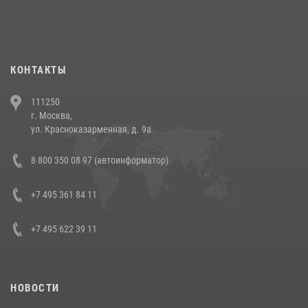
При силовой поддержке СОБР Росгвардии в Иркутской области
повели рейды по соблюдению миграционного законодательства
(видео)
30 июля 2026, 08:00
1
КОНТАКТЫ
В Челябинске росгвардейцы задержали злоумышленников,
111250
напавших на бригаду скорой помощи (видео)
г. Москва,
14 июля 2026, 12:20
1
ул. Красноказарменная, д. 9а
В Росгвардии прошла военно-научная конференция по обобщению
8 800 350 08 97 (автоинформатор)
боевого опыта
08 июля 2026, 07:01
+7 495 361 84 11
+7 495 622 39 11
НОВОСТИ