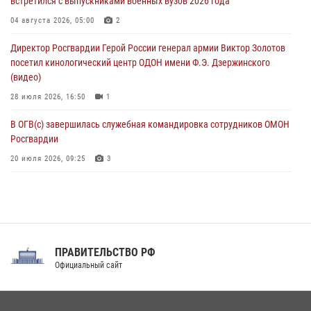
встретился с выпускниками военных вузов 2026 года
Патриотическая акция «Каникулы с Росгвардией» прошла в
04 августа 2026, 05:00
2
Воронеже
Директор Росгвардии Герой России генерал армии Виктор Золотов
07 августа 2026, 11:00
2
посетил кинологический центр ОДОН имени Ф.Э. Дзержинского
(видео)
28 июля 2026, 16:50
1
В ОГВ(с) завершилась служебная командировка сотрудников ОМОН
Росгвардии
20 июля 2026, 09:25
3
Директор Росгвардии Герой России генерал армии Виктор Золотов
поздравил специалистов подразделений тыла с профессиональным
праздником
31 июля 2026, 21:01
ПРАВИТЕЛЬСТВО РФ
Праздник «Один день с Росгвардией» к 105-летию Центрального
Официальный сайт
округа прошел на Поклонной горе
18 июля 2026, 13:43
15
1