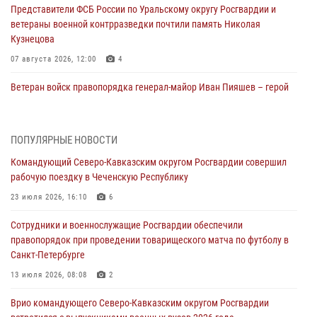
Представители ФСБ России по Уральскому округу Росгвардии и
ветераны военной контрразведки почтили память Николая
Кузнецова
07 августа 2026, 12:00
4
Ветеран войск правопорядка генерал-майор Иван Пияшев – герой
выпуска «Легенды армии с Александром Маршалом»
07 августа 2026, 12:00
ПОПУЛЯРНЫЕ НОВОСТИ
Росгвардейцы пресекли попытку руферов подняться на крышу
Командующий Северо-Кавказским округом Росгвардии совершил
Смольного собора в Санкт-Петербурге (видео)
рабочую поездку в Чеченскую Республику
07 августа 2026, 11:34
3
1
23 июля 2026, 16:10
6
В Курске росгвардейцы провели занятие по основам
Сотрудники и военнослужащие Росгвардии обеспечили
взрывобезопасности
правопорядок при проведении товарищеского матча по футболу в
07 августа 2026, 11:33
Санкт-Петербурге
Рэпер ST посетил раненых росгвардейцев в Главном военном
13 июля 2026, 08:08
2
клиническом госпитале ведомства
Врио командующего Северо-Кавказским округом Росгвардии
07 августа 2026, 11:18
2