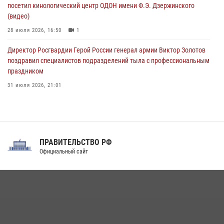
посетил кинологический центр ОДОН имени Ф.Э. Дзержинского
(видео)
28 июля 2026, 16:50
1
Директор Росгвардии Герой России генерал армии Виктор Золотов
поздравил специалистов подразделений тыла с профессиональным
праздником
31 июля 2026, 21:01
В ОГВ(с) завершилась служебная командировка сотрудников ОМОН
Росгвардии
20 июля 2026, 09:25
3
ПРАВИТЕЛЬСТВО РФ
Праздник «Один день с Росгвардией» к 105-летию Центрального
Официальный сайт
округа прошел на Поклонной горе
18 июля 2026, 13:43
15
1
При силовой поддержке СОБР Росгвардии в Иркутской области
повели рейды по соблюдению миграционного законодательства
(видео)