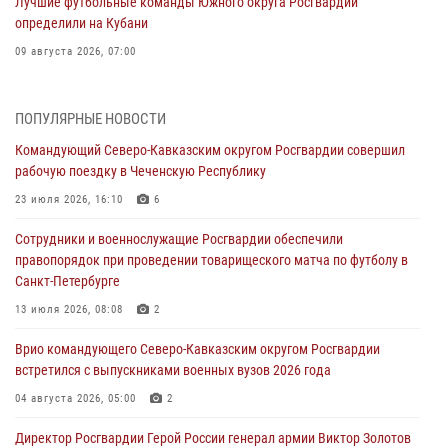
Лучшие футбольные команды Южного округа Росгвардии
определили на Кубани
09 августа 2026, 07:00
В Ульяновске росгвардейцы присоединились к донорской акции
(видео)
ПОПУЛЯРНЫЕ НОВОСТИ
09 августа 2026, 06:15
2
1
Командующий Северо-Кавказским округом Росгвардии совершил
рабочую поездку в Чеченскую Республику
Росгвардейцы провели занятие по стрелковой подготовке для
воспитанников Центра детского, юношеского туризма и
23 июля 2026, 16:10
6
краеведения Луганской Народной Республики
Сотрудники и военнослужащие Росгвардии обеспечили
09 августа 2026, 05:00
правопорядок при проведении товарищеского матча по футболу в
Санкт-Петербурге
В регионах Урала бойцам Росгвардии в зону СВО передали свежие
тиражи газет
13 июля 2026, 08:08
2
09 августа 2026, 05:00
Врио командующего Северо-Кавказским округом Росгвардии
встретился с выпускниками военных вузов 2026 года
Всероссийская ведомственная акции «Каникулы с Росгвардией
проходит в Сибири
04 августа 2026, 05:00
2
09 августа 2026, 04:00
5
Директор Росгвардии Герой России генерал армии Виктор Золотов